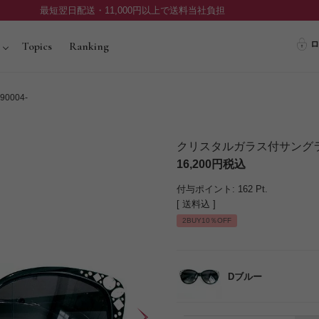
最短翌日配送・11,000円以上で送料当社負担
ロ
Topics
Ranking
004-
クリスタルガラス付サングラス/
16,200
税込
付与ポイント:
162
Pt.
送料込
2BUY10％OFF
Dブルー