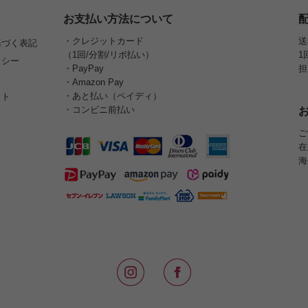
お支払い方法について
・クレジットカード
送
基づく表記
（1回/分割/リボ払い）
1
リシー
・PayPay
担
・Amazon Pay
・あと払い（ペイディ）
イト
・コンビニ前払い
ご
在
海