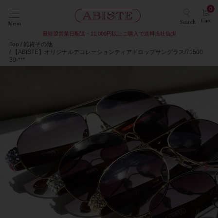
0
Cart
Search
Menu
最短翌営業日配送・11,000円以上ご購入で送料当社負担
Top
雑貨その他
【ABISTE】オリジナルデコレーションティアドロップサングラス/71500
30-***