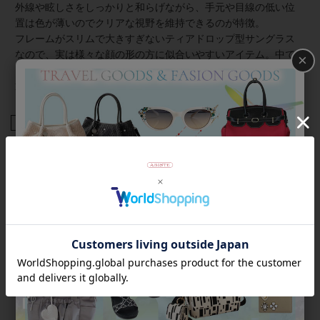
外線や眩しさをしっかりと和らげながら、手元や目線の低い位
置は色が薄いのでクリアな視野を維持できるのが特徴。
フレームがスリムで大きすぎないティアドロップ型サングラス
なので、実は様々な顔の形の方に似合いやすいアイテム。中で
×
も三角形や面長の顔型の方には特にオススメ。下辺に比べて上
辺の幅が広いので、バランスをよく見せてくれます。
商品番号
7150030
返品について