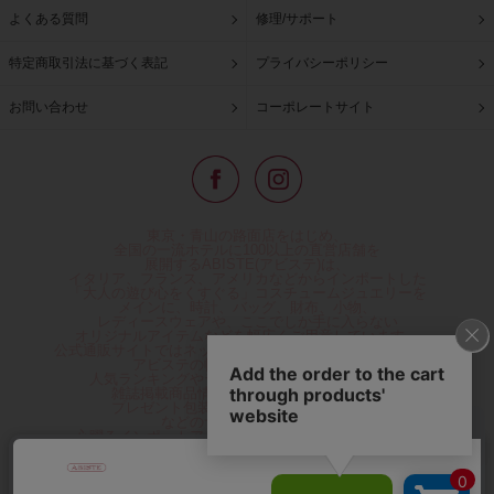
よくある質問
修理/サポート
特定商取引法に基づく表記
プライバシーポリシー
お問い合わせ
コーポレートサイト
東京・青山の路面店をはじめ、
全国の一流ホテルに100以上の直営店舗を
展開するABISTE(アビステ)は、
イタリア、フランス、アメリカなどからインポートした
「大人の遊び心をくすぐる」コスチュームジュエリーを
メインに、時計、バッグ、財布、小物、
レディースウェアや、ここでしか手に入らない
オリジナルアイテムなどを幅広くご用意しています。
公式通販サイトではネックレスやイヤリングをはじめとする
アビステの幅広い商品を取り揃え、
人気ランキングやテレビなどメディア着用商品、
雑誌掲載商品情報を紹介するコンテンツ、
プレゼント包装無料や独自のポイント還元
などのサービスをご提供。
心躍るインポートアクセサリーや時計、小物などで、
お客様の日常をほんの少し豊かにし、
夢やときめきを与えられるよう願っています。
◆ギフトラッピング無料/11,000円以上のご注文で送料無料◆