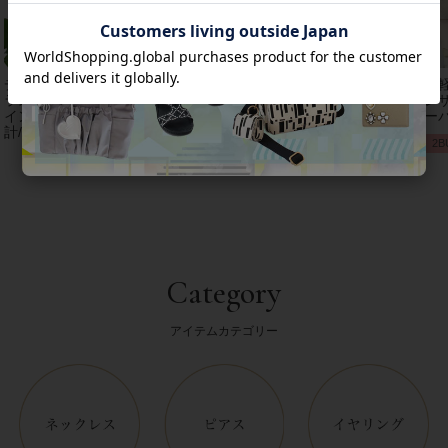
チェコクリスタルガ
【アンジェラカプッ
8mm玉マジョルカパ
【
ラス立体リボンデザ
チ】イタリア製大ぶ
ール×キュービック
レザ
インベルト時
りイヤリン
ジルコニアフラワー
ーバ
計/9240001
グ/3021010-
ネックレス/1021016
2B
Category
アイテムカテゴリー