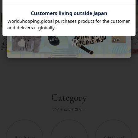
チェコクリスタルガ
【アンジェラカプッ
8mm玉マジョルカパ
【
ラス立体リボンデザ
チ】イタリア製大ぶ
ール×キュービック
レザ
インベルト時
りイヤリン
ジルコニアフラワー
ーバ
計/9240001
グ/3021010-
ネックレス/1021016
2B
Category
アイテムカテゴリー