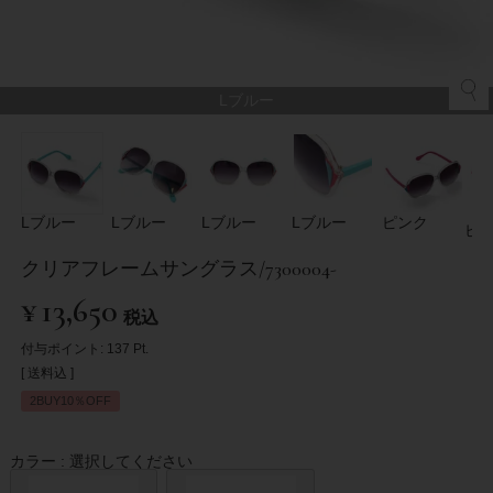
Lブルー
Lブルー
Lブルー
Lブルー
Lブルー
ピンク
ピ
クリアフレームサングラス/7300004-
¥
13,650
税込
付与ポイント:
137
Pt.
送料込
2BUY10％OFF
カラー
選択してください