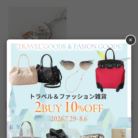
SOLD OUT
×
キラキラスノーマンストラッ
プ/2020122S
¥
4,830
税込
並び替え
絞り込み
1
2
3