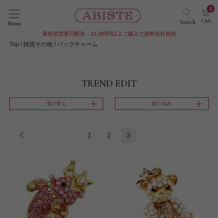
0
Cart
Search
Menu
最短翌営業日配送・11,000円以上ご購入で送料当社負担
Top
雑貨その他
バッグチャーム
TREND EDIT
並び替え
絞り込み
1
2
3