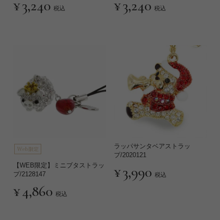
¥
3,240
¥
3,240
税込
税込
ラッパサンタベアストラッ
プ/2020121
【WEB限定】ミニブタストラッ
¥
3,990
プ/2128147
税込
¥
4,860
税込