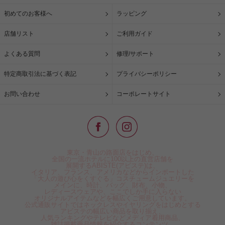
初めてのお客様へ
ラッピング
店舗リスト
ご利用ガイド
よくある質問
修理/サポート
特定商取引法に基づく表記
プライバシーポリシー
お問い合わせ
コーポレートサイト
東京・青山の路面店をはじめ、
全国の一流ホテルに100以上の直営店舗を
展開するABISTE(アビステ)は、
イタリア、フランス、アメリカなどからインポートした
「大人の遊び心をくすぐる」コスチュームジュエリーを
メインに、時計、バッグ、財布、小物、
レディースウェアや、ここでしか手に入らない
オリジナルアイテムなどを幅広くご用意しています。
公式通販サイトではネックレスやイヤリングをはじめとする
アビステの幅広い商品を取り揃え、
人気ランキングやテレビなどメディア着用商品、
雑誌掲載商品情報を紹介するコンテンツ、