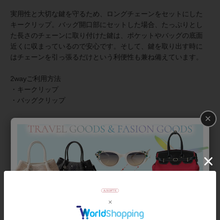
実用性と大切な鍵を守るため、ロングチェーンをセットにした
キークリップ。バッグ開口部にセットした場合、たっぷりとし
た長さのチェーンに取り付けた鍵は、ポケットやバッグの底面
近くに収まっているので安心です。そして、鍵を取り出す時に
はチェーンを引っ張るだけという利便性も兼ね備えています。
2wayご利用方法
・キークリップ
・バッグクリップ
×
チェーンを取り外して、バッグのポイントにしていただくな
ど、さまざまな使い方をお楽しみいただける「おしゃれ小物」
です。外出中もパイナップルモチーフで夏気分を盛り上げま
す。キークリップは、ご自身用だけではなく、かわいいモチー
フ好きな方へのギフトとしてもオススメです。