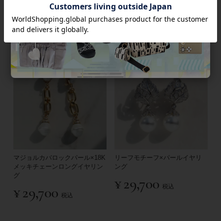
¥
30,800
税込
¥
29,700
税込
マジョルカバロックパール×18K
リーフモチーフ×パールイヤリ
メッキチェーンロングイヤリン
ング
グ
¥
29,700
税込
¥
29,700
税込