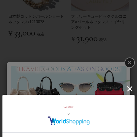
日本製コットンパールショート
フラワーキュービックジルコニ
ネックレス/1210078
ア×パールネックレス・イヤリ
ングセット
¥
33,000
税込
¥
31,900
税込
×
【アンジェラカプッチ】イタリ
マジョルカバロックパール×18K
ア製大ぶりイヤリング/3021010-
メッキチェーンロングイヤリン
グ