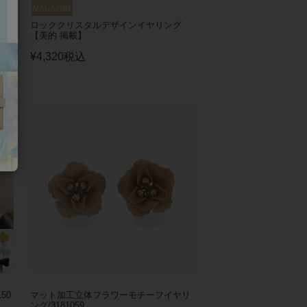
イ
ロッククリスタルデザインイヤリング
【美的 掲載】
¥
4,320
税込
50
マット加工立体フラワーモチーフイヤリ
ング/3181059