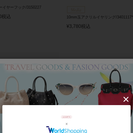
イヤーフック/3150227
0
税込
10mm玉アクリルイヤリング/3401117*
¥
3,780
税込