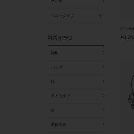
すべて
ベルトタイプ
パール&
雑貨その他
¥
3,78
洋服
バッグ
靴
アイウェア
傘
季節小物