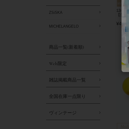
12mm
ZSiSKA
【美ST
¥
4,05
MICHELANGELO
商品一覧(新着順)
Web限定
雑誌掲載商品一覧
全国在庫一点限り
ヴィンテージ