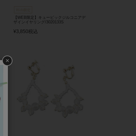
【WEB限定】キュービックジルコニアデ
ザインイヤリング/3020133S
¥
3,850
税込
×