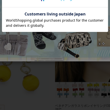
【ウンゲル】アクリルボールモチーフ
ヤリング/3171089-*
玉アクリルイヤリング/3401118
¥
4,320
税込
 掲載】*
0
税込
ベネチアンガラスリボンイヤリング/31
287*