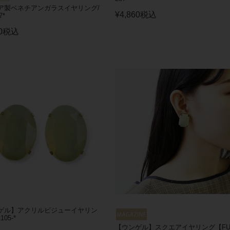
ア製ベネチアンガラスイヤリング/
¥
4,860
税込
7*
0
税込
ゲル】アクリルビジューイヤリン
105-*
【ウンゲル】スクエアイヤリング【FU