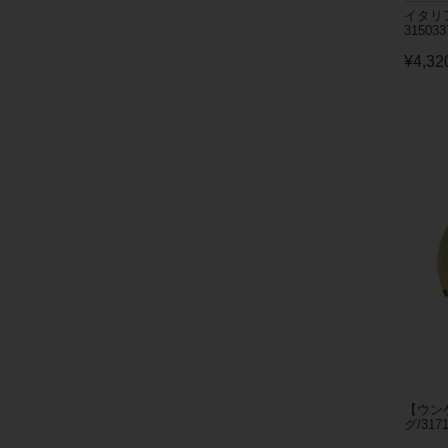
イタリ
315033
¥
4,32
【ウン
グ/3171