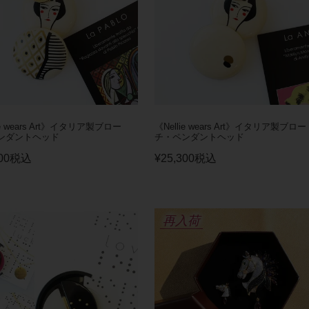
ie wears Art》イタリア製ブロー
《Nellie wears Art》イタリア製ブロー
ンダントヘッド
チ・ペンダントヘッド
00
税込
¥
25,300
税込
再入荷