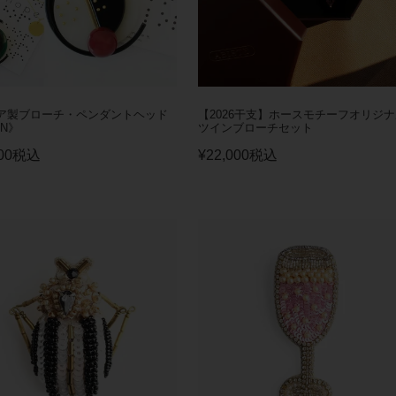
ア製ブローチ・ペンダントヘッド
【2026干支】ホースモチーフオリジ
N》
ツインブローチセット
00
税込
¥
22,000
税込