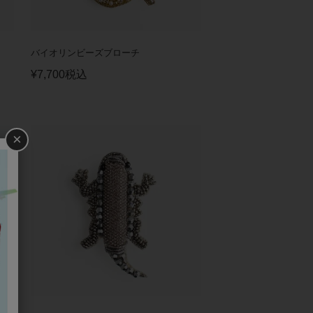
バイオリンビーズブローチ
¥
7,700
税込
×