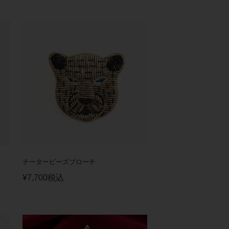
チータービーズブローチ
¥
7,700
税込