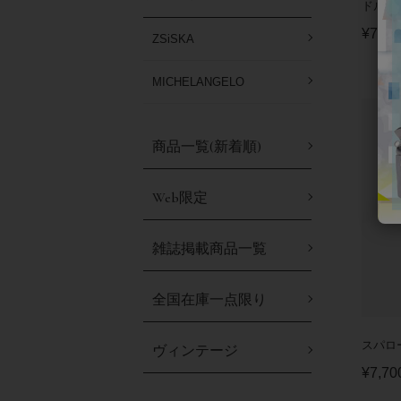
ドルフ
¥
7,70
ZSiSKA
MICHELANGELO
商品一覧(新着順)
Web限定
雑誌掲載商品一覧
全国在庫一点限り
スパロ
ヴィンテージ
¥
7,70