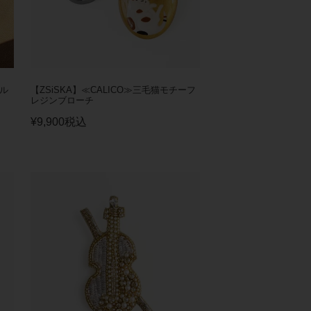
ナル
【ZSiSKA】≪CALICO≫三毛猫モチーフ
レジンブローチ
¥
9,900
税込