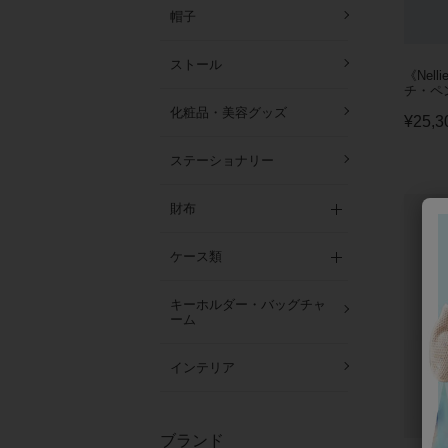
帽子
ストール
《Nell
チ・ペ
化粧品・美容グッズ
¥
25,3
ステーショナリー
財布
ケース類
キーホルダー・バッグチャ
ーム
インテリア
ブランド