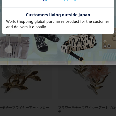
ンパールブローチ
【ZSiSKA】≪CALICO≫三毛猫モチ
レジンブローチ
00
税込
¥
9,900
税込
ーモチーフワイヤーアートブロー
フラワーモチーフワイヤーアートブロ
チ