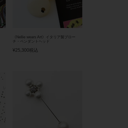
《Nellie wears Art》イタリア製ブロー
チ・ペンダントヘッド
¥
25,300
税込