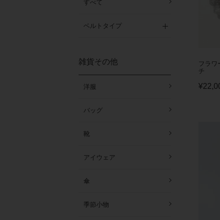
すべて
ベルトタイプ
雑貨その他
フラワ
チ
¥
22,0
洋服
バッグ
靴
アイウェア
傘
季節小物