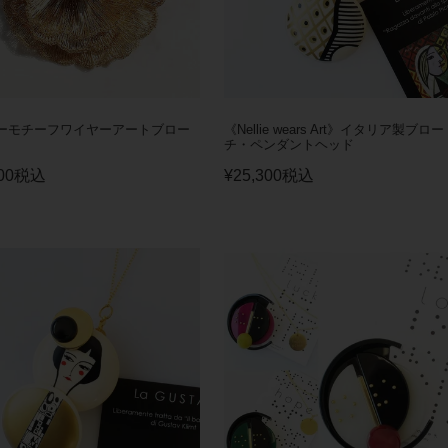
ーモチーフワイヤーアートブロー
《Nellie wears Art》イタリア製ブロー
チ・ペンダントヘッド
00
税込
¥
25,300
税込