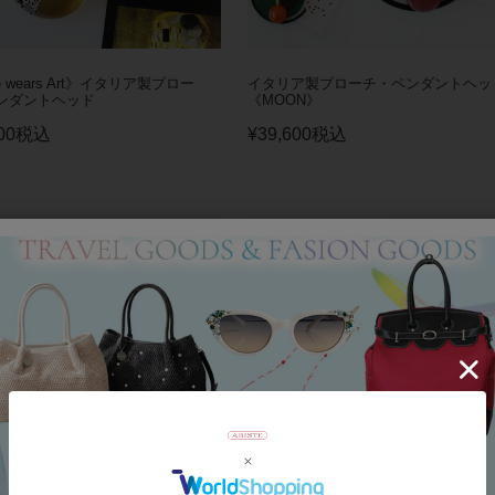
ie wears Art》イタリア製ブロー
イタリア製ブローチ・ペンダントヘッ
ンダントヘッド
《MOON》
00
税込
¥
39,600
税込