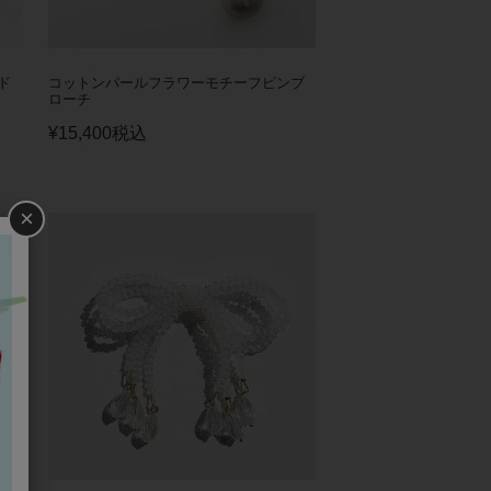
ド
コットンパールフラワーモチーフピンブ
ローチ
¥
15,400
税込
×