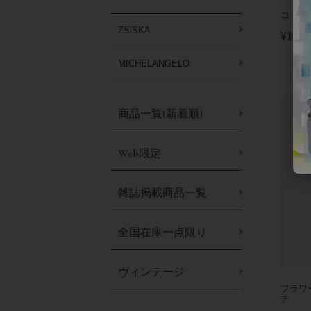
コット
ZSiSKA
¥
16,5
MICHELANGELO
商品一覧(新着順)
Web限定
雑誌掲載商品一覧
全国在庫一点限り
ヴィンテージ
フラワ
チ