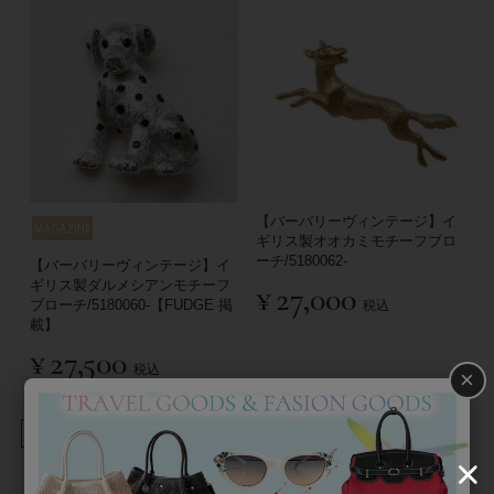
【バーバリーヴィンテージ】イ
ギリス製オオカミモチーフブロ
ーチ/5180062-
【バーバリーヴィンテージ】イ
ギリス製ダルメシアンモチーフ
¥
27,000
ブローチ/5180060-【FUDGE 掲
税込
載】
¥
27,500
税込
×
並び替え
絞り込み