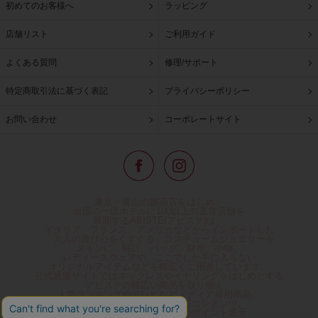
初めてのお客様へ
ラッピング
店舗リスト
ご利用ガイド
よくある質問
修理/サポート
特定商取引法に基づく表記
プライバシーポリシー
お問い合わせ
コーポレートサイト
東京・青山の路面店をはじめ、
全国の一流ホテルに100以上の直営店舗を
展開するABISTE(アビステ)は、
イタリア、フランス、アメリカなどからインポートした
「大人の遊び心をくすぐる」コスチュームジュエリーを
メインに、時計、バッグ、財布、小物、
レディースウェアや、ここでしか手に入らない
オリジナルアイテムなどを幅広くご用意しています。
公式通販サイトではネックレスやイヤリングをはじめとする
アビステの幅広い商品を取り揃え、
人気ランキングやテレビなどメディア着用商品、
雑誌掲載商品情報を紹介するコンテンツ、
プレゼント包装無料や独自のポイント還元