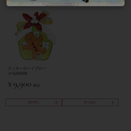
クッキーボーイブロー
チ/5200589
¥
9,900
税込
並び替え
絞り込み