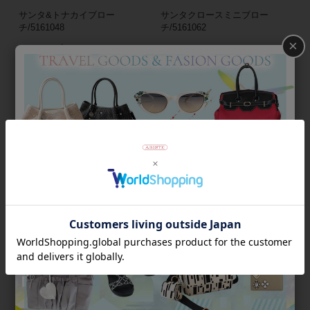
サンタ&トナカイブロー
サンタクロースミニブロー
チ/5161048
チ/5161062
×
¥
4,860
¥
3,780
税込
税込
トナカイブローチ
ツイントナカイブローチ
¥
9,900
¥
13,200
税込
税込