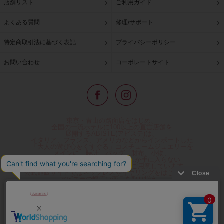
店舗リスト
ご利用ガイド
よくある質問
修理/サポート
特定商取引法に基づく表記
プライバシーポリシー
お問い合わせ
コーポレートサイト
東京・青山の路面店をはじめ、
全国の一流ホテルに100以上の直営店舗を
展開するABISTE(アビステ)は、
イタリア、フランス、アメリカなどからインポートした
「大人の遊び心をくすぐる」コスチュームジュエリーを
メインに、時計、バッグ、財布、小物、
レディースウェアや、ここでしか手に入らない
オリジナルアイテムなどを幅広くご用意しています。
公式通販サイトではネックレスやイヤリングをはじめとする
アビステの幅広い商品を取り揃え、
人気ランキングやテレビなどメディア着用商品、
雑誌掲載商品情報を紹介するコンテンツ、
プレゼント包装無料や独自のポイント還元
などのサービスをご提供。
心躍るインポートアクセサリーや時計、小物などで、
お客様の日常をほんの少し豊かにし、