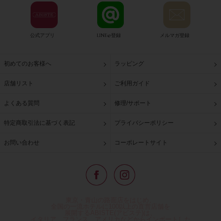
公式アプリ
LINE@登録
メルマガ登録
初めてのお客様へ
ラッピング
店舗リスト
ご利用ガイド
よくある質問
修理/サポート
特定商取引法に基づく表記
プライバシーポリシー
お問い合わせ
コーポレートサイト
東京・青山の路面店をはじめ、
全国の一流ホテルに100以上の直営店舗を
展開するABISTE(アビステ)は、
イタリア、フランス、アメリカなどからインポートした