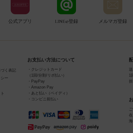
公式アプリ
LINE@登録
メルマガ登録
お支払い方法について
・クレジットカード
送
基づく表記
（1回/分割/リボ払い）
1
リシー
・PayPay
担
・Amazon Pay
・あと払い（ペイディ）
イト
・コンビニ前払い
ご
在
海