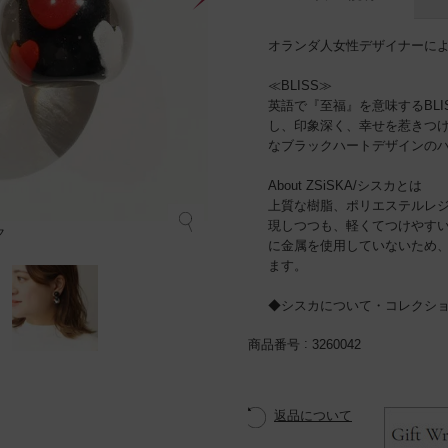
オランダ人女性デザイナーによる
≪BLISS≫
英語で『至福』を意味するBL
し、印象深く、幸せを惹きつ
なブラックハートデザインの
About ZSiSKA/シスカとは
上質な樹脂、ポリエステルレ
現しつつも、軽くてつけやす
ク
に金属を使用していないため
ます。
◆シスカについて・コレクシ
商品番号
3260042
返品について