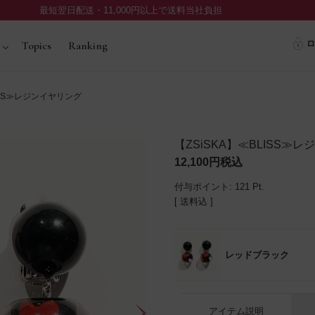
最短翌日配送・11,000円以上で送料当社負担
ロ
Topics
Ranking
ISS≫レジンイヤリング
【ZSiSKA】≪BLISS≫
12,100
税込
付与ポイント:
121
Pt.
送料込
レッドブラック
アイテム説明