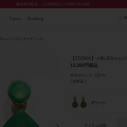
最短翌日配送・11,000円以上で送料当社負担
ロ
Topics
Ranking
LISS≫レジンロングイヤリング
【ZSiSKA】≪BLISS≫
13,200
税込
付与ポイント:
132
Pt.
送料込
グリーン
アイテム説明