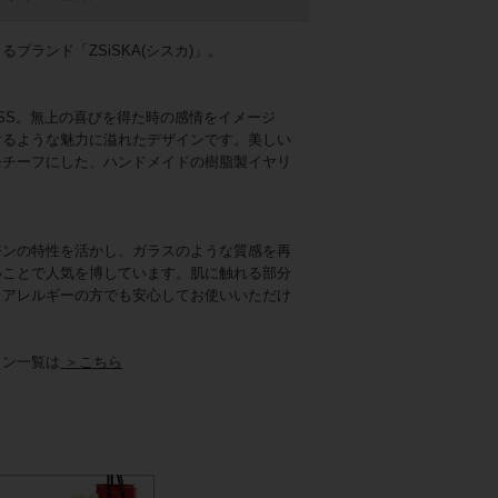
ブランド「ZSiSKA(シスカ)」。
ISS。無上の喜びを得た時の感情をイメージ
けるような魅力に溢れたデザインです。美しい
モチーフにした、ハンドメイドの樹脂製イヤリ
ジンの特性を活かし、ガラスのような質感を再
いことで人気を博しています。肌に触れる部分
、アレルギーの方でも安心してお使いいただけ
ョン一覧は
＞こちら