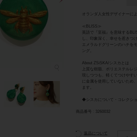
オランダ人女性デザイナーによる
≪BLISS≫
英語で『至福』を意味するBL
し、印象深く、幸せを惹きつ
エメラルドグリーンのハチを
ング。
About ZSiSKA/シスカとは
上質な樹脂、ポリエステルレ
現しつつも、軽くてつけやす
に金属を使用していないため
ます。
◆シスカについて・コレクシ
商品番号
3260032
返品について