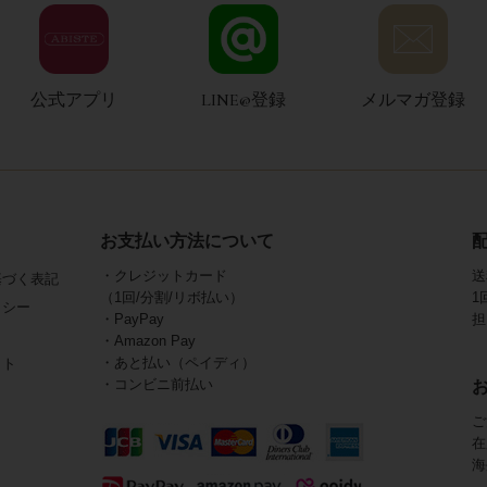
公式アプリ
LINE@登録
メルマガ登録
お支払い方法について
・クレジットカード
送
基づく表記
（1回/分割/リボ払い）
1
リシー
・PayPay
担
・Amazon Pay
・あと払い（ペイディ）
イト
・コンビニ前払い
ご
在
海