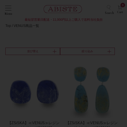
0
Cart
Search
Menu
最短翌営業日配送・11,000円以上ご購入で送料当社負担
Top
VENUS商品一覧
並び替え
絞り込み
【ZSiSKA】≪VENUS≫レジン
【ZSiSKA】≪VENUS≫レジン