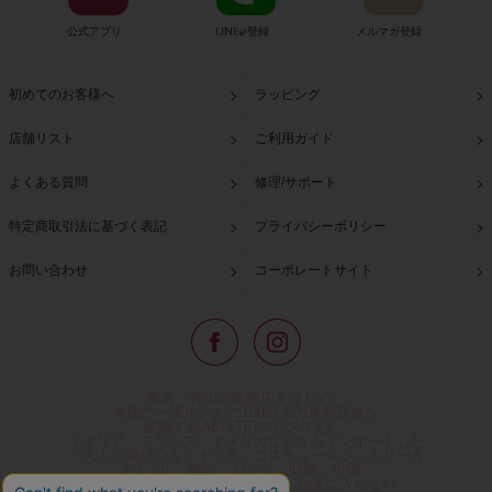
公式アプリ
LINE@登録
メルマガ登録
初めてのお客様へ
ラッピング
店舗リスト
ご利用ガイド
よくある質問
修理/サポート
特定商取引法に基づく表記
プライバシーポリシー
お問い合わせ
コーポレートサイト
東京・青山の路面店をはじめ、
全国の一流ホテルに100以上の直営店舗を
展開するABISTE(アビステ)は、
イタリア、フランス、アメリカなどからインポートした
「大人の遊び心をくすぐる」コスチュームジュエリーを
メインに、時計、バッグ、財布、小物、
レディースウェアや、ここでしか手に入らない