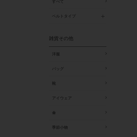
すべて
ベルトタイプ
雑貨その他
洋服
バッグ
靴
アイウェア
傘
季節小物