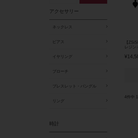
アクセサリー
ネックレス
ピアス
【ZSi
レジンネ
¥
14,5
イヤリング
ブローチ
ブレスレット・バングル
4
件中
1
リング
時計