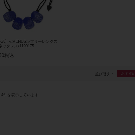
SKA】≪VENUS≫フリーレングス
ックレス/1190175
80
税込
おすす
並び替え
-
4