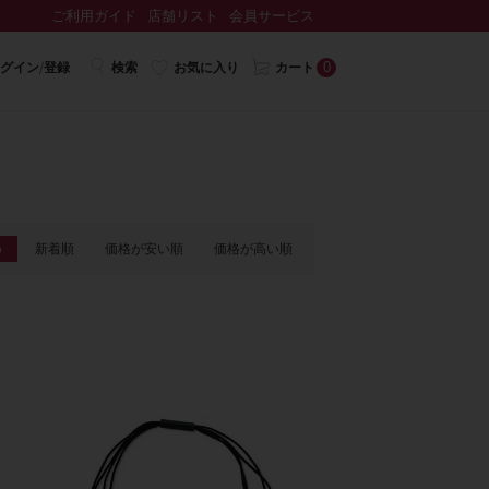
ご利用ガイド
店舗リスト
会員サービス
0
グイン/登録
検索
お気に入り
カート
め
新着順
価格が安い順
価格が高い順