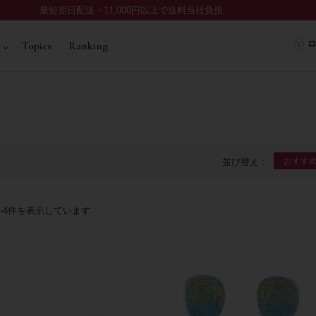
最短翌日配送・11,000円以上で送料当社負担
ロ
Topics
Ranking
おすす
並び替え
-
4