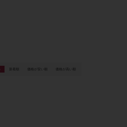
め
新着順
価格が安い順
価格が高い順