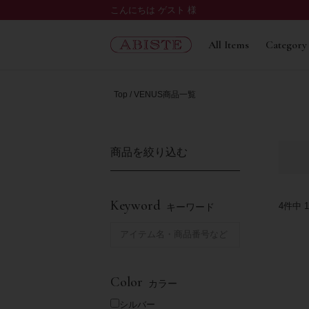
こんにちは ゲスト 様
All Items
Category
Top
VENUS商品一覧
商品を絞り込む
Keyword
4
件中
1
キーワード
Color
カラー
シルバー