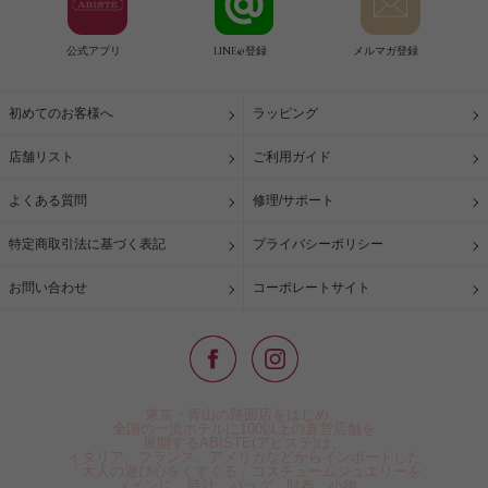
公式アプリ
LINE@登録
メルマガ登録
初めてのお客様へ
ラッピング
店舗リスト
ご利用ガイド
よくある質問
修理/サポート
特定商取引法に基づく表記
プライバシーポリシー
お問い合わせ
コーポレートサイト
東京・青山の路面店をはじめ、
全国の一流ホテルに100以上の直営店舗を
展開するABISTE(アビステ)は、
イタリア、フランス、アメリカなどからインポートした
「大人の遊び心をくすぐる」コスチュームジュエリーを
メインに、時計、バッグ、財布、小物、