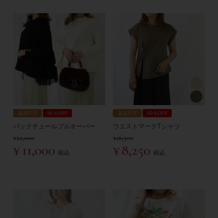
返品不可
50％OFF
返品不可
50％OFF
バックチュールプルオーバー
ウエストマークTシャツ
¥
22,000
¥
16,500
¥
11,000
¥
8,250
税込
税込