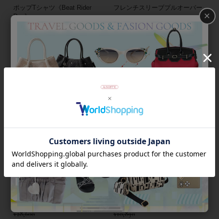
ポップTシャツ《Beat Rider
フレンチスリーブプルオーバー
×
Dog》
¥
17,600
¥
8,800
¥
12,980
税込
¥
6,490
税込
返品不可
50％OFF
返品不可
50％OFF
バードモチーフ半袖ストライプ
フレンチスリーブニットトップ
シャツ
ス
¥
28,600
¥
10,890