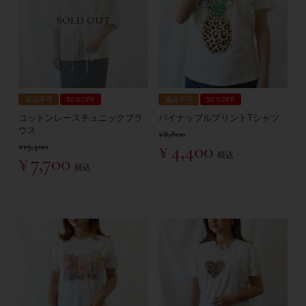
SOLD OUT
返品不可
50％OFF
返品不可
50％OFF
コットンレースチュニックブラ
パイナップルプリントTシャツ
ウス
¥
8,800
¥
4,400
¥
15,400
税込
¥
7,700
税込