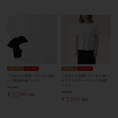
返品不可
50％OFF
返品不可
50％OFF
《なめらか質感》テンセル混ビ
《なめらか質感》テンセル混バ
ーズ刺繍半袖Tシャツ
タフライモチーフレース半袖T
シャツ
¥
15,400
¥
7,700
¥
14,300
税込
¥
7,150
税込