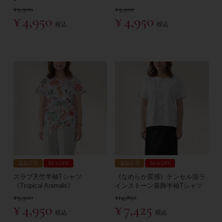
¥
9,900
¥
9,900
¥
4,950
¥
4,950
税込
税込
返品不可
50％OFF
返品不可
50％OFF
スラブ天竺半袖Tシャツ
《なめらか質感》テンセル混ラ
《Tropical Animals》
インストーン装飾半袖Tシャツ
¥
9,900
¥
14,850
¥
4,950
¥
7,425
税込
税込