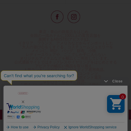
東京・青山の路面店をはじめ、
全国の一流ホテルに100以上の直営店舗を
展開するABISTE(アビステ)は、
イタリア、フランス、アメリカなどからインポートした
「大人の遊び心をくすぐる」コスチュームジュエリーを
メインに、時計、バッグ、財布、小物、
レディースウェアや、ここでしか手に入らない
オリジナルアイテムなどを幅広くご用意しています。
公式通販サイトではネックレスやイヤリングをはじめとする
アビステの幅広い商品を取り揃え、
人気ランキングやテレビなどメディア着用商品、
雑誌掲載商品情報を紹介するコンテンツ、
プレゼント包装無料や独自のポイント還元
などのサービスをご提供。
心躍るインポートアクセサリーや時計、小物などで、
お客様の日常をほんの少し豊かにし、
夢やときめきを与えられるよう願っています。
◆ギフトラッピング無料/11,000円以上のご注文で送料無料◆
©ABISTE WEB SHOP