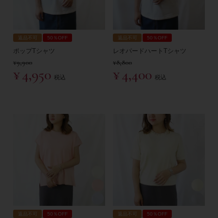
返品不可
50％OFF
返品不可
50％OFF
ポップTシャツ
レオパードハートTシャツ
¥
9,900
¥
8,800
¥
4,950
¥
4,400
税込
税込
返品不可
50％OFF
返品不可
50％OFF