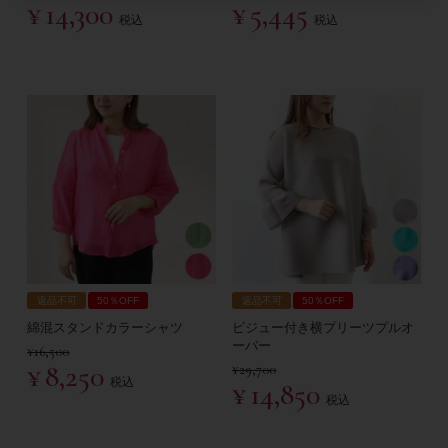
¥
14,300
¥
5,445
税込
税込
返品不可
50％OFF
返品不可
50％OFF
綿混スタンドカラーシャツ
ビジュー付き横プリーツプルオ
ーバー
¥
16,500
¥
8,250
¥
29,700
税込
¥
14,850
税込