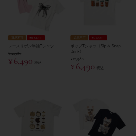
返品不可
50％OFF
返品不可
50％OFF
レースリボン半袖Tシャツ
ポップTシャツ《Sip & Snap
Drink》
¥
12,980
¥
6,490
¥
12,980
税込
¥
6,490
税込