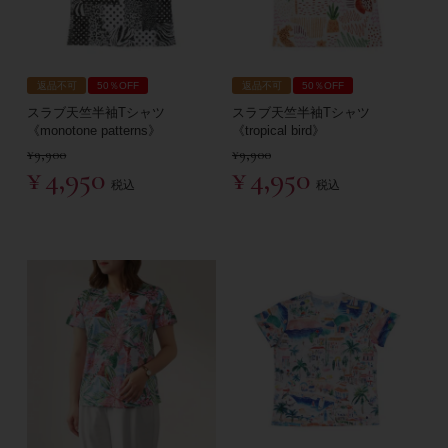
返品不可
50％OFF
返品不可
50％OFF
スラブ天竺半袖Tシャツ
スラブ天竺半袖Tシャツ
《monotone patterns》
《tropical bird》
¥
9,900
¥
9,900
¥
4,950
¥
4,950
税込
税込