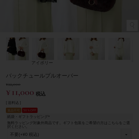
アイボリー
バックチュールプルオーバー
¥
22,000
¥
11,000
税込
送料込
返品不可
50％OFF
紙袋・ギフトラッピング
(
無料ラッピング対象外商品です。ギフト包装をご希望の方はこちらをご選
必
択ください。
須
)