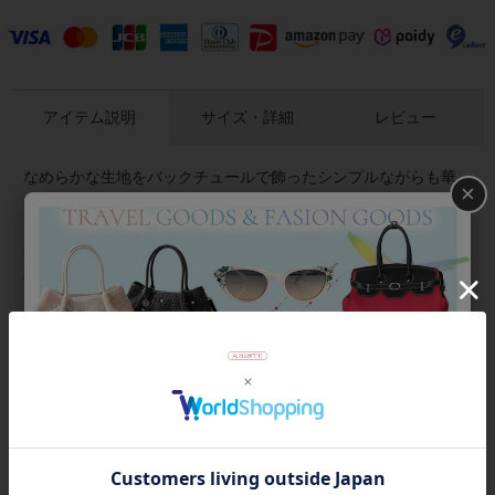
アイテム説明
サイズ・詳細
レビュー
なめらかな生地をバックチュールで飾ったシンプルながらも華
×
やぎのあるトップス。袖口にあしらったアクセントのパールボ
タンが上品さをプラス。裾にかけて広がるデザインなので、華
やかさと体型カバーを両立してくれます。透け感はないので一
枚で着用可能。春秋には一枚で、秋の深まりから冬にかけては
アウターで調節しながら、長く着られます。
※【ラッピング・店舗への取寄不可】商品です。紙袋やラッピ
ングをご希望の場合は、別途有料（550円）にて承ります。ご希
望の方はオプションにてご選択ください。
商品番号
2215543