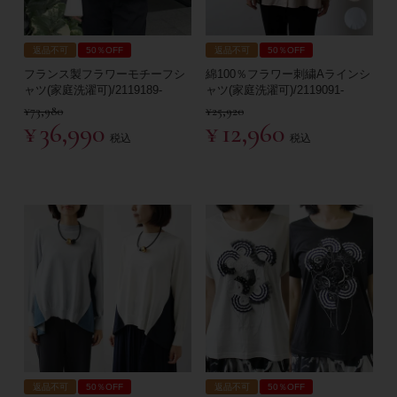
返品不可
50％OFF
返品不可
50％OFF
フランス製フラワーモチーフシ
綿100％フラワー刺繍Aラインシ
ャツ(家庭洗濯可)/2119189-
ャツ(家庭洗濯可)/2119091-
¥
73,980
¥
25,920
¥
36,990
¥
12,960
税込
税込
返品不可
50％OFF
返品不可
50％OFF