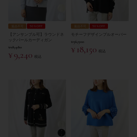
返品不可
50％OFF
返品不可
50％OFF
【アンサンブル可】ラウンドネ
モチーフデザインプルオーバー
ックパールカーディガン
¥
36,300
¥
18,150
¥
18,480
税込
¥
9,240
税込