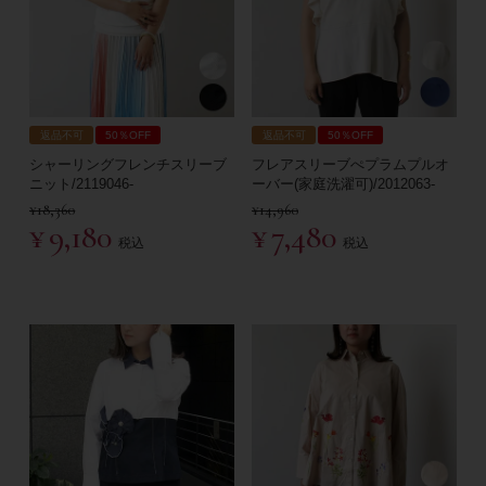
返品不可
50％OFF
返品不可
50％OFF
シャーリングフレンチスリーブ
フレアスリーブぺプラムプルオ
ニット/2119046-
ーバー(家庭洗濯可)/2012063-
¥
18,360
¥
14,960
¥
9,180
¥
7,480
税込
税込