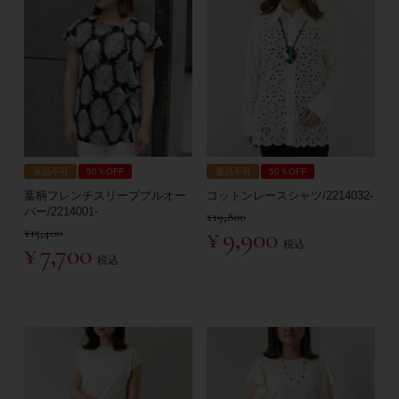
返品不可
50％OFF
返品不可
50％OFF
葉柄フレンチスリーブプルオー
コットンレースシャツ/2214032-
バー/2214001-
¥
19,800
¥
9,900
¥
15,400
税込
¥
7,700
税込