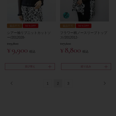
返品不可
50％OFF
返品不可
50％OFF
シアー袖リブニットカットソ
フラワー柄ノースリーブトップ
ー/2012028-
ス/2012012-
¥
19,800
¥
17,600
¥
9,900
¥
8,800
税込
税込
並び替え
絞り込み
1
2
3