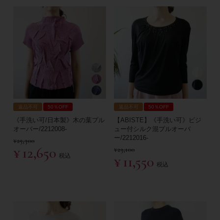
返品不可
50％OFF
返品不可
50％OFF
《手洗い可/日本製》木の葉プル
【ABISTE】《手洗い可》ビジ
オーバー/2212008-
ュー付シルク混プルオーバ
ー/2212016-
¥
25,300
¥
12,650
¥
23,100
税込
¥
11,550
税込