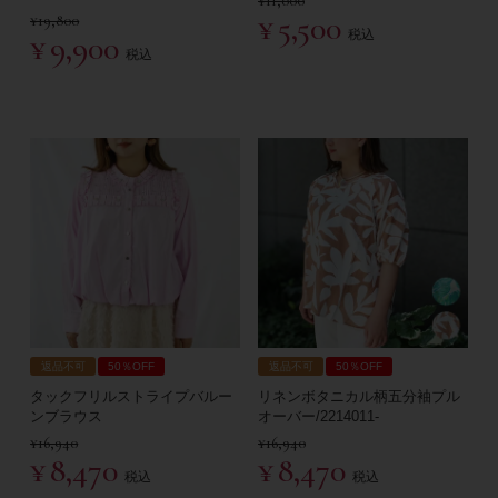
¥
11,000
¥
5,500
¥
19,800
税込
¥
9,900
税込
返品不可
50％OFF
返品不可
50％OFF
タックフリルストライプバルー
リネンボタニカル柄五分袖プル
ンブラウス
オーバー/2214011-
¥
16,940
¥
16,940
¥
8,470
¥
8,470
税込
税込