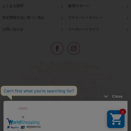
よくある質問
修理/サポート
特定商取引法に基づく表記
プライバシーポリシー
お問い合わせ
コーポレートサイト
東京・青山の路面店をはじめ、
全国の一流ホテルに100以上の直営店舗を
展開するABISTE(アビステ)は、
イタリア、フランス、アメリカなどからインポートした
「大人の遊び心をくすぐる」コスチュームジュエリーを
メインに、時計、バッグ、財布、小物、
レディースウェアや、ここでしか手に入らない
オリジナルアイテムなどを幅広くご用意しています。
公式通販サイトではネックレスやイヤリングをはじめとする
アビステの幅広い商品を取り揃え、
人気ランキングやテレビなどメディア着用商品、
雑誌掲載商品情報を紹介するコンテンツ、
プレゼント包装無料や独自のポイント還元
などのサービスをご提供。
心躍るインポートアクセサリーや時計、小物などで、
お客様の日常をほんの少し豊かにし、
夢やときめきを与えられるよう願っています。