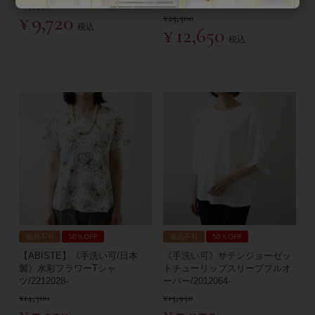
ツ/2212037-
¥
19,440
¥
9,720
¥
25,300
税込
¥
12,650
税込
返品不可
50％OFF
返品不可
50％OFF
【ABISTE】《手洗い可/日本
《手洗い可》サテンジョーゼッ
製》水彩フラワーTシャ
トチューリップスリーブプルオ
ツ/2212028-
ーバー/2012064-
¥
14,300
¥
15,950