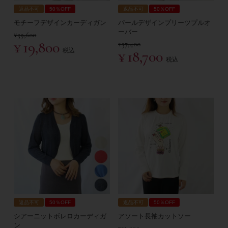
返品不可
50％OFF
返品不可
50％OFF
モチーフデザインカーディガン
パールデザインプリーツプルオ
ーバー
¥
39,600
¥
19,800
¥
37,400
税込
¥
18,700
税込
返品不可
50％OFF
返品不可
50％OFF
シアーニットボレロカーディガ
アソート長袖カットソー
ン