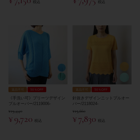
¥
7,150
¥
7,975
税込
税込
返品不可
50％OFF
返品不可
50％OFF
《手洗い可》プリーツデザイン
針抜きデザインニットプルオー
プルオーバー/2119006-
バー/2118024-
¥
19,440
¥
15,660
¥
9,720
¥
7,830
税込
税込