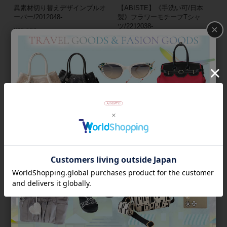
異素材切り替えデザインプルオ
【ABISTE】《手洗い可/日本
ーバー/2012048-
製》フラワーモチーフTシャ
ツ/2212038-
×
¥
20,900
¥
10,450
¥
25,300
税込
¥
12,650
税込
返品不可
50％OFF
返品不可
50％OFF
ビジューデザインカットソ
【ABISTE】《手洗い可/日本
ー/2118060-
製》楊柳テープ刺繍Tシャ