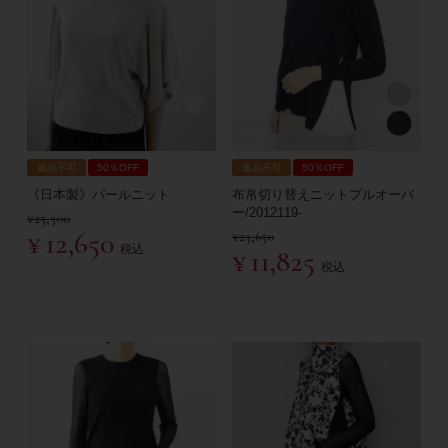
返品不可
50％OFF
返品不可
50％OFF
《日本製》パールニット
布帛切り替えニットプルオーバ
ー/2012119-
¥
25,300
¥
12,650
¥
23,650
税込
¥
11,825
税込