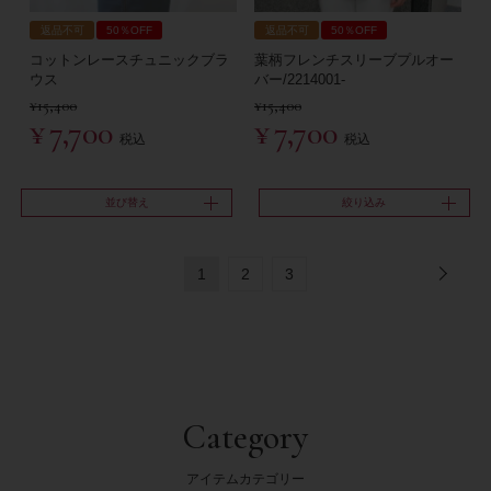
返品不可
50％OFF
返品不可
50％OFF
コットンレースチュニックブラ
葉柄フレンチスリーブプルオー
ウス
バー/2214001-
¥
15,400
¥
15,400
¥
7,700
¥
7,700
税込
税込
並び替え
絞り込み
1
2
3
Category
アイテムカテゴリー