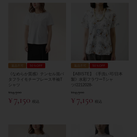
返品不可
50％OFF
返品不可
50％OFF
《なめらか質感》テンセル混バ
【ABISTE】《手洗い可/日本
タフライモチーフレース半袖T
製》水彩フラワーTシャ
シャツ
ツ/2212028-
¥
14,300
¥
14,300
¥
7,150
¥
7,150
税込
税込