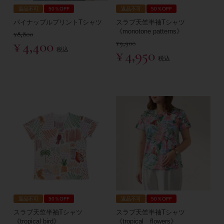
返品不可
50％OFF
返品不可
50％OFF
パイナップルプリントTシャツ
スラブ天竺半袖Tシャツ
《monotone patterns》
¥
8,800
¥
4,400
¥
9,900
税込
¥
4,950
税込
返品不可
50％OFF
返品不可
50％OFF
スラブ天竺半袖Tシャツ
スラブ天竺半袖Tシャツ
《tropical bird》
《tropical flowers》