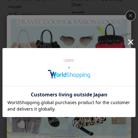
Drink》
¥
12,980
¥
6,490
¥
12,980
×
税込
¥
6,490
税込
返品不可
50％OFF
返品不可
50％OFF
ポップTシャツ《Take a bite》
ポップTシャツ《Smart
Westie》
¥
12,980
¥
6,490
¥
12,980
税込
¥
6,490