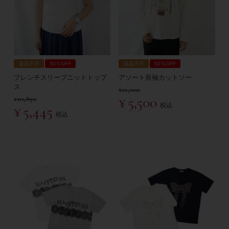
返品不可
50％OFF
返品不可
50％OFF
フレンチスリーブニットトップ
アソート長袖カットソー
ス
¥
11,000
¥
5,500
¥
10,890
税込
¥
5,445
税込