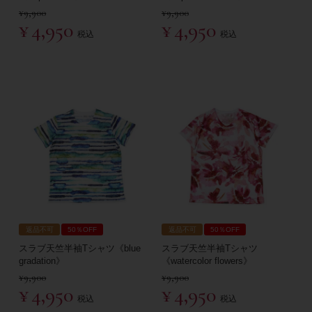
¥
9,900
¥
9,900
¥
4,950
¥
4,950
税込
税込
返品不可
50％OFF
返品不可
50％OFF
スラブ天竺半袖Tシャツ《blue
スラブ天竺半袖Tシャツ
gradation》
《watercolor flowers》
¥
9,900
¥
9,900
¥
4,950
¥
4,950
税込
税込