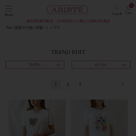
0
Cart
Search
Menu
最短翌営業日配送・11,000円以上ご購入で送料当社負担
Top
雑貨その他
洋服
トップス
TREND EDIT
並び替え
絞り込み
1
2
3