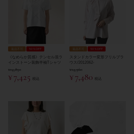
返品不可
50％OFF
返品不可
50％OFF
《なめらか質感》テンセル混ラ
スタンドカラー変形フリルブラ
インストーン装飾半袖Tシャツ
ウス/2012062-
¥
14,850
¥
14,960
¥
7,425
¥
7,480
税込
税込