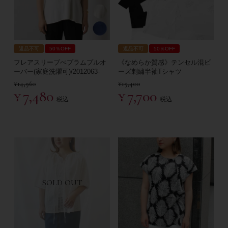
返品不可
50％OFF
返品不可
50％OFF
フレアスリーブぺプラムプルオ
《なめらか質感》テンセル混ビ
ーバー(家庭洗濯可)/2012063-
ーズ刺繍半袖Tシャツ
¥
14,960
¥
15,400
¥
7,480
¥
7,700
税込
税込
SOLD OUT