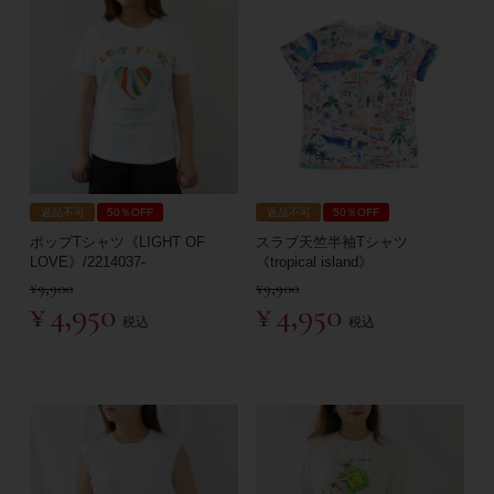
返品不可
50％OFF
返品不可
50％OFF
ポップTシャツ《LIGHT OF
スラブ天竺半袖Tシャツ
LOVE》/2214037-
《tropical island》
¥
9,900
¥
9,900
¥
4,950
¥
4,950
税込
税込