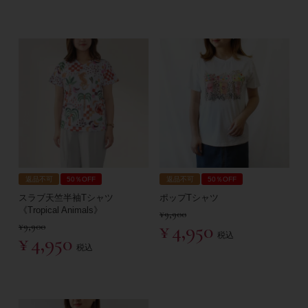
返品不可
50％OFF
返品不可
50％OFF
スラブ天竺半袖Tシャツ
ポップTシャツ
《Tropical Animals》
¥
9,900
¥
4,950
¥
9,900
税込
¥
4,950
税込