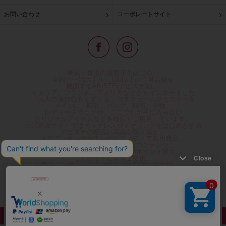
お問い合わせ
コーポレートサイト
東京・青山の路面店をはじめ、
全国の一流ホテルに100以上の直営店舗を
展開するABISTE(アビステ)は、
イタリア、フランス、アメリカなどからインポートした
「大人の遊び心をくすぐる」コスチュームジュエリーを
メインに、時計、バッグ、財布、小物、
レディースウェアや、ここでしか手に入らない
オリジナルアイテムなどを幅広くご用意しています。
公式通販サイトではネックレスやイヤリングをはじめとする
アビステの幅広い商品を取り揃え、
人気ランキングやテレビなどメディア着用商品、
雑誌掲載商品情報を紹介するコンテンツ、
プレゼント包装無料や独自のポイント還元
などのサービスをご提供。
心躍るインポートアクセサリーや時計、小物などで、
お客様の日常をほんの少し豊かにし、
夢やときめきを与えられるよう願っています。
◆ギフトラッピング無料/11,000円以上のご注文で送料無料◆
©ABISTE WEB SHOP