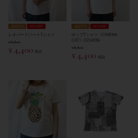
返品不可
50％OFF
返品不可
50％OFF
レオパードハートTシャツ
ポップTシャツ《CINEMA
CAT》/2214039-
¥
8,800
¥
4,400
¥
8,800
税込
¥
4,400
税込