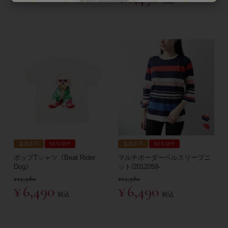
税込
返品不可
50％OFF
返品不可
50％OFF
ポップTシャツ《Beat Rider
マルチボーダーベルスリーブニ
Dog》
ット/2012059-
¥
12,980
¥
12,980
¥
6,490
¥
6,490
税込
税込