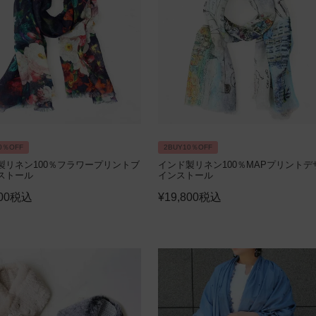
0％OFF
2BUY10％OFF
製リネン100％フラワープリントブ
インド製リネン100％MAPプリントデ
ストール
インストール
00
税込
¥
19,800
税込