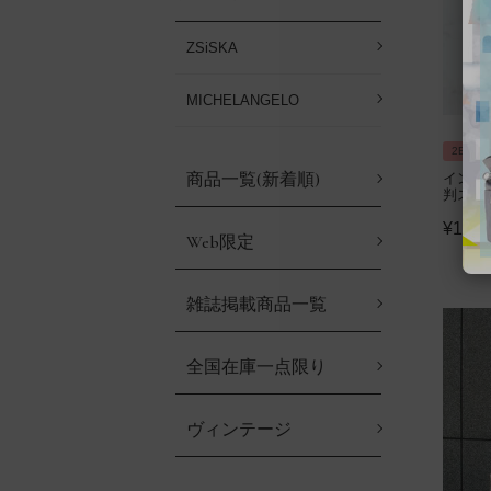
ZSiSKA
MICHELANGELO
2BUY1
商品一覧(新着順)
インド
判スカ
¥
12,9
Web限定
雑誌掲載商品一覧
全国在庫一点限り
ヴィンテージ