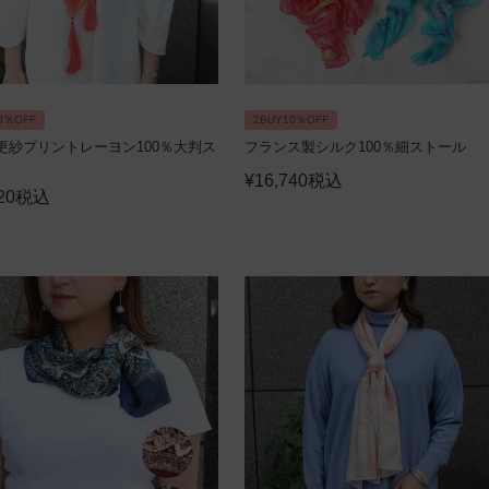
0％OFF
2BUY10％OFF
更紗プリントレーヨン100％大判ス
フランス製シルク100％細ストール
¥
16,740
税込
20
税込