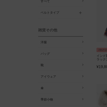
すべて
ベルトタイプ
雑貨その他
洋服
2BUY1
バッグ
インド
ラック
靴
¥
19,8
アイウェア
傘
季節小物