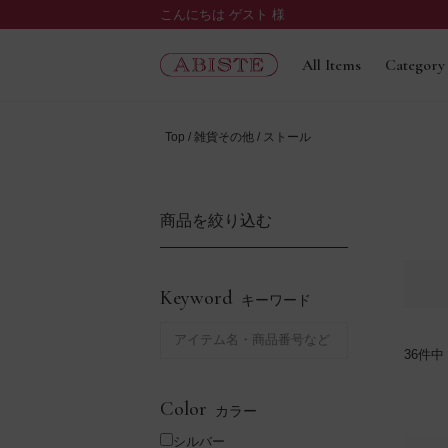
こんにちは ゲスト 様
All Items
Category
Top
雑貨その他
ストール
商品を絞り込む
Keyword
キーワード
36
件中
Color
カラー
シルバー