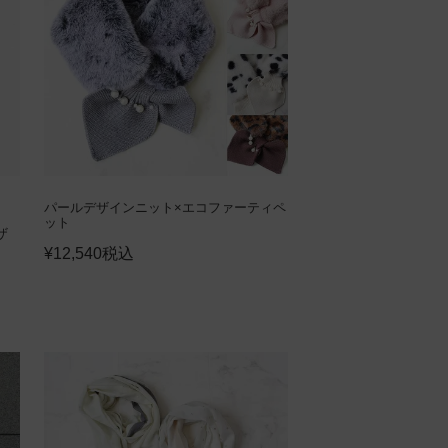
パールデザインニット×エコファーティペ
ット
ザ
¥
12,540
税込