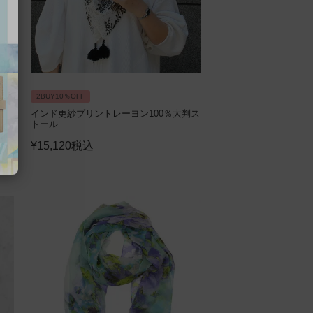
2BUY10％OFF
判ス
インド更紗プリントレーヨン100％大判ス
トール
¥
15,120
税込