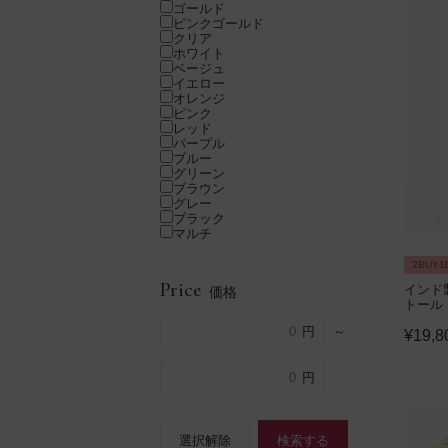
ゴールド
ピンクゴールド
クリア
ホワイト
ベージュ
イエロー
オレンジ
ピンク
レッド
パープル
ブルー
グリーン
ブラウン
グレー
ブラック
マルチ
2BUY1
Price
インド
価格
トール
～
¥
19,8