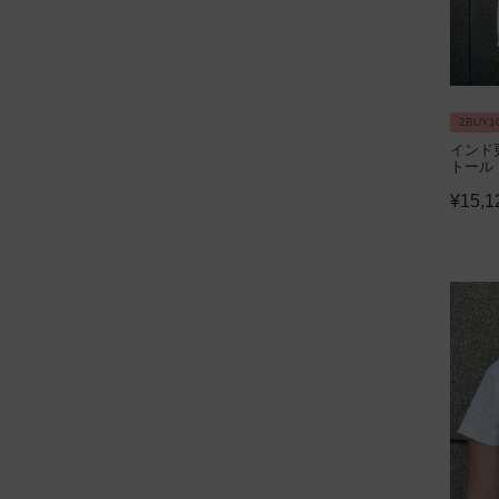
2BUY1
インド
トール
¥
15,1