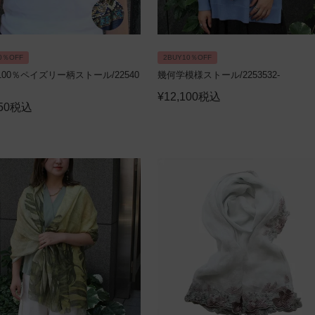
0％OFF
2BUY10％OFF
00％ペイズリー柄ストール/22540
幾何学模様ストール/2253532-
¥
12,100
税込
50
税込