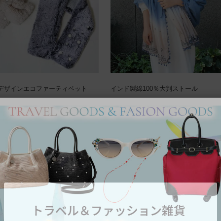
デザインエコファーティペット
インド製綿100％大判ストール
00
税込
¥
10,500
税込