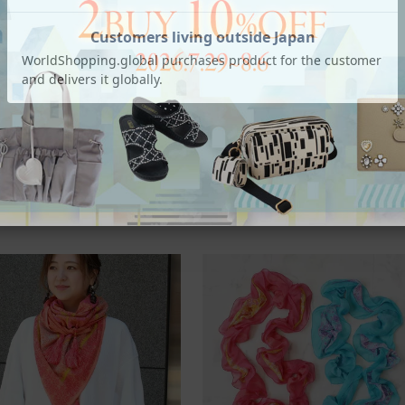
0％OFF
2BUY10％OFF
製シルク100％ライオンモチーフ大
インド更紗プリントレーヨン100％大
ーフ
トール
60
税込
¥
15,120
税込