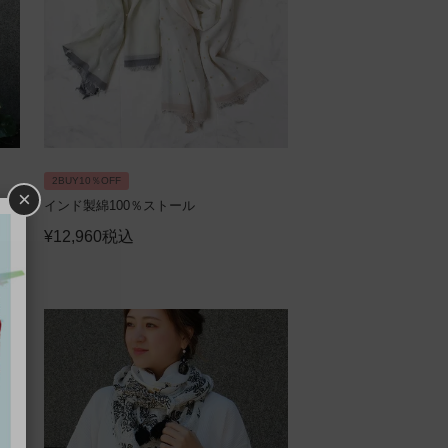
2BUY10％OFF
×
インド製綿100％ストール
¥
12,960
税込