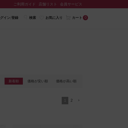
ご利用ガイド
店舗リスト
会員サービス
0
グイン/登録
検索
お気に入り
カート
新着順
価格が安い順
価格が高い順
1
2