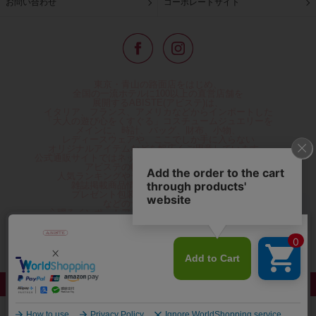
お問い合わせ
コーポレートサイト
東京・青山の路面店をはじめ、
全国の一流ホテルに100以上の直営店舗を
展開するABISTE(アビステ)は、
イタリア、フランス、アメリカなどからインポートした
「大人の遊び心をくすぐる」コスチュームジュエリーを
メインに、時計、バッグ、財布、小物、
レディースウェアや、ここでしか手に入らない
オリジナルアイテムなどを幅広くご用意しています。
公式通販サイトではネックレスやイヤリングをはじめとする
アビステの幅広い商品を取り揃え、
人気ランキングやテレビなどメディア着用商品、
雑誌掲載商品情報を紹介するコンテンツ、
プレゼント包装無料や独自のポイント還元
などのサービスをご提供。
心躍るインポートアクセサリーや時計、小物などで、
お客様の日常をほんの少し豊かにし、
夢やときめきを与えられるよう願っています。
◆ギフトラッピング無料/11,000円以上のご注文で送料無料◆
©ABISTE WEB SHOP