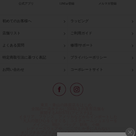
公式アプリ
LINE@登録
メルマガ登録
初めてのお客様へ
ラッピング
店舗リスト
ご利用ガイド
よくある質問
修理/サポート
特定商取引法に基づく表記
プライバシーポリシー
お問い合わせ
コーポレートサイト
東京・青山の路面店をはじめ、
全国の一流ホテルに100以上の直営店舗を
展開するABISTE(アビステ)は、
イタリア、フランス、アメリカなどからインポートした
「大人の遊び心をくすぐる」コスチュームジュエリーを
メインに、時計、バッグ、財布、小物、
レディースウェアや、ここでしか手に入らない
オリジナルアイテムなどを幅広くご用意しています。