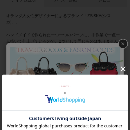
アイテム説明
サイズ・詳細
レビュー
オランダ人女性デザイナーによるブランド「ZSiSKA(シス
カ)」。
ハンドメイドで作られた一つ一つのパーツに、手作業で一点一
点描いて仕上げているので、2つとして同じものはありません。
×
金属アレルギーの方でも安心してご利用いただけます。
商品番号
6160038
返品について