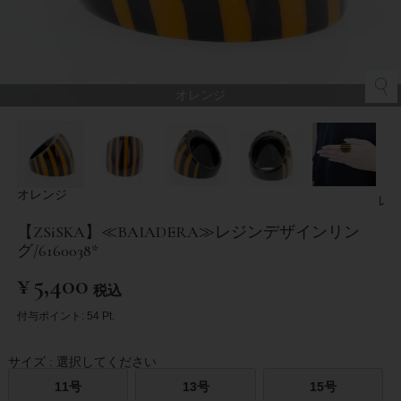
オレンジ
オレンジ
レ
【ZSiSKA】≪BAIADERA≫レジンデザインリン
グ/6160038*
¥
5,400
税込
付与ポイント:
54
Pt.
サイズ
選択してください
11号
13号
15号