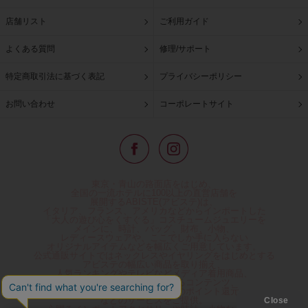
店舗リスト
ご利用ガイド
よくある質問
修理/サポート
特定商取引法に基づく表記
プライバシーポリシー
お問い合わせ
コーポレートサイト
東京・青山の路面店をはじめ、
全国の一流ホテルに100以上の直営店舗を
展開するABISTE(アビステ)は、
イタリア、フランス、アメリカなどからインポートした
「大人の遊び心をくすぐる」コスチュームジュエリーを
メインに、時計、バッグ、財布、小物、
レディースウェアや、ここでしか手に入らない
オリジナルアイテムなどを幅広くご用意しています。
公式通販サイトではネックレスやイヤリングをはじめとする
アビステの幅広い商品を取り揃え、
人気ランキングやテレビなどメディア着用商品、
雑誌掲載商品情報を紹介するコンテンツ、
プレゼント包装無料や独自のポイント還元
などのサービスをご提供。