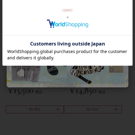
ビーズフラワーイヤリン
クリスタルガラスデザインフー
グ/3181085-
プイヤリング
¥
13,500
¥
14,850
税込
税込
並び替え
絞り込み