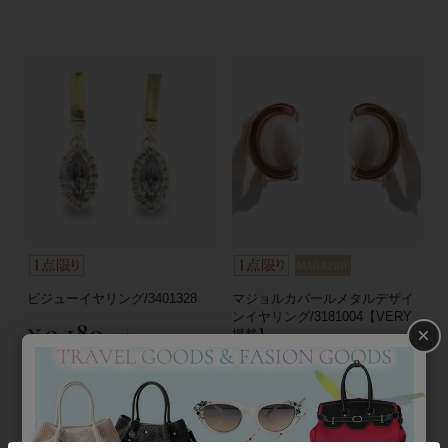
ビジューイヤリング/3401328
マジョルカパールメタルデザイ
ンイヤリング/3181004【VERY
¥
9,180
×
掲載】
税込
¥
11,340
税込