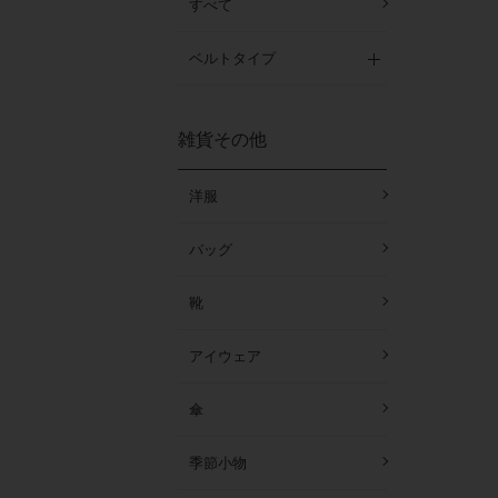
すべて
ベルトタイプ
雑貨その他
洋服
バッグ
靴
アイウェア
傘
季節小物