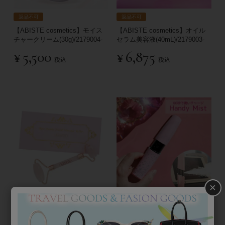
返品不可
返品不可
【ABISTE cosmetics】モイス
【ABISTE cosmetics】オイル
チャークリーム(30g)/2179004-
セラム美容液(40mL)/2179003-
¥
5,500
¥
6,875
税込
税込
×
天然石フェイシャルマッサージ
ハンディナノミスト/2221110-
ローラー/2129533-
***