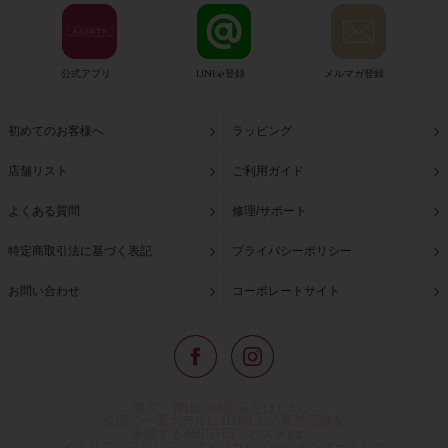
公式アプリ
LINE@登録
メルマガ登録
初めてのお客様へ
ラッピング
店舗リスト
ご利用ガイド
よくある質問
修理/サポート
特定商取引法に基づく表記
プライバシーポリシー
お問い合わせ
コーポレートサイト
東京・青山の路面店をはじめ、
全国の一流ホテルに100以上の直営店舗を
展開するABISTE(アビステ)は、
イタリア、フランス、アメリカなどからインポートした