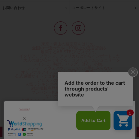
お問い合わせ
コーポレートサイト
東京・青山の路面店をはじめ、
全国の一流ホテルに100以上の直営店舗を
展開するABISTE(アビステ)は、
イタリア、フランス、アメリカなどからインポートした
「大人の遊び心をくすぐる」コスチュームジュエリーを
メインに、時計、バッグ、財布、小物、
レディースウェアや、ここでしか手に入らない
オリジナルアイテムなどを幅広くご用意しています。
公式通販サイトではネックレスやイヤリングをはじめとする
アビステの幅広い商品を取り揃え、
人気ランキングやテレビなどメディア着用商品、
雑誌掲載商品情報を紹介するコンテンツ、
プレゼント包装無料や独自のポイント還元
などのサービスをご提供。
心躍るインポートアクセサリーや時計、小物などで、
お客様の日常をほんの少し豊かにし、
夢やときめきを与えられるよう願っています。
◆ギフトラッピング無料/11,000円以上のご注文で送料無料◆
©ABISTE WEB SHOP