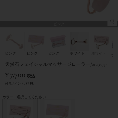
ピンク
ピンク
ピンク
ピンク
ホワイト
ホワイト
ホ
天然石フェイシャルマッサージローラー/2129533-
¥
7,700
税込
付与ポイント:
77
Pt.
カラー
選択してください