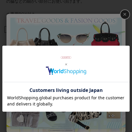
の脇などの細かい部分にお使い頂けます。
×
★専用BOX付き
商品番号
2129533-
返品について
Category
アイテムカテゴリー