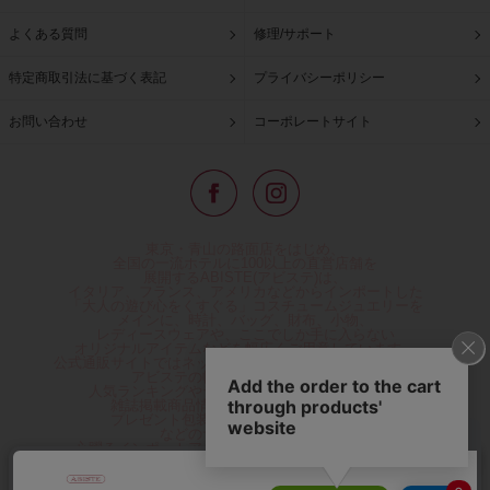
よくある質問
修理/サポート
特定商取引法に基づく表記
プライバシーポリシー
お問い合わせ
コーポレートサイト
東京・青山の路面店をはじめ、
全国の一流ホテルに100以上の直営店舗を
展開するABISTE(アビステ)は、
イタリア、フランス、アメリカなどからインポートした
「大人の遊び心をくすぐる」コスチュームジュエリーを
メインに、時計、バッグ、財布、小物、
レディースウェアや、ここでしか手に入らない
オリジナルアイテムなどを幅広くご用意しています。
公式通販サイトではネックレスやイヤリングをはじめとする
アビステの幅広い商品を取り揃え、
人気ランキングやテレビなどメディア着用商品、
雑誌掲載商品情報を紹介するコンテンツ、
プレゼント包装無料や独自のポイント還元
などのサービスをご提供。
心躍るインポートアクセサリーや時計、小物などで、
お客様の日常をほんの少し豊かにし、
夢やときめきを与えられるよう願っています。