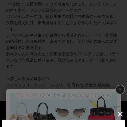
「つけたまま掃除機をかけても落ちなかった」というスタッフ
の声もある、プルプル質感のシートマスク。
バイオセルロースは、植物由来の原料に酢酸菌の一種であるナ
タ菌を植え付け、培養発酵することにより作られたナノ繊維シ
ート。
ナノレベルのキメ細かい繊維から構成されたシートで、美容液
の携帯性、水分保持性、密着性に優れ、美容成分の肌への浸透
を助ける新素材です。
肌本来の力を高めるヒト幹細胞培養液や8つのアミノ酸、コラー
ゲンなどを豊富に盛り込み、肌の悩みにダイレクトに働きかけ
ます。
＜嬉しい5つの“無添加”＞
パラベンフリー/アルコールフリー/無香料/無着色/無鉱物油
×