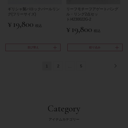
リーフモチーフアゲートバング
ギリシャ製バロックパールリン
ル・リング2点セッ
グ(フリーサイズ)
ト/4230022G-2
¥
19,800
税込
¥
19,800
税込
並び替え
絞り込み
1
2
…
5
Category
アイテムカテゴリー