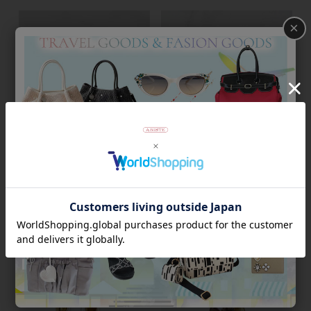
×
淡水パールリーフモチーフリン
アゲート＆パールバングル・ピ
グ/6240023
アス・リング3点セッ
ト/4230025G-3
¥
29,700
税込
¥
28,600
税込