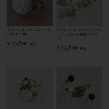
【マンモス】ローズモチーフリ
バブルマジョルカパールボリュ
ング/6171040-
ームリング(15号相当ワンサイ
ズ)
¥
19,800
税込
¥
19,800
税込