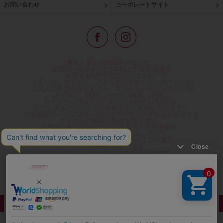
お問い合わせ
コーポレートサイト
東京・青山の路面店をはじめ、
全国の一流ホテルに100以上の直営店舗を
展開するABISTE(アビステ)は、
イタリア、フランス、アメリカなどからインポートした
「大人の遊び心をくすぐる」コスチュームジュエリーを
メインに、時計、バッグ、財布、小物、
レディースウェアや、ここでしか手に入らない
オリジナルアイテムなどを幅広くご用意しています。
公式通販サイトではネックレスやイヤリングをはじめとする
アビステの幅広い商品を取り揃え、
人気ランキングやテレビなどメディア着用商品、
雑誌掲載商品情報を紹介するコンテンツ、
プレゼント包装無料や独自のポイント還元
などのサービスをご提供。
心躍るインポートアクセサリーや時計、小物などで、
お客様の日常をほんの少し豊かにし、
夢やときめきを与えられるよう願っています。
◆ギフトラッピング無料/11,000円以上のご注文で送料無料◆
©ABISTE WEB SHOP