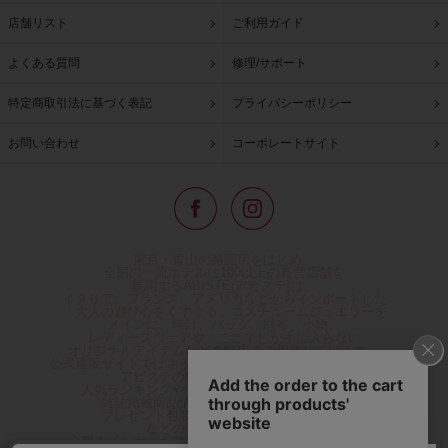
店舗リスト
ご利用ガイド
よくある質問
修理/サポート
特定商取引法に基づく表記
プライバシーポリシー
お問い合わせ
コーポレートサイト
東京・青山の路面店をはじめ、
全国の一流ホテルに100以上の直営店舗を
展開するABISTE(アビステ)は、
イタリア、フランス、アメリカなどからインポートした
「大人の遊び心をくすぐる」コスチュームジュエリーを
メインに、時計、バッグ、財布、小物、
レディースウェアや、ここでしか手に入らない
オリジナルアイテムなどを幅広くご用意しています。
公式通販サイトではネックレスやイヤリングをはじめとする
アビステの幅広い商品を取り揃え、
人気ランキングやテレビなどメディア着用商品、
雑誌掲載商品情報を紹介するコンテンツ、
プレゼント包装無料や独自のポイント還元
などのサービスをご提供。
心躍るインポートアクセサリーや時計、小物などで、