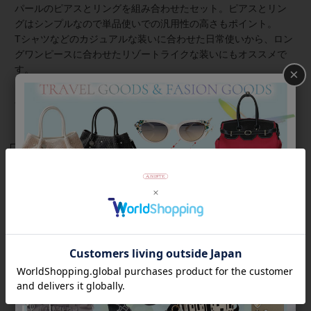
パールのピアスとリングを組み合わせたセット。ピアスとリン
グはシンプルなので単品使いでの汎用性の高さもポイント。
Tシャツなどのカジュアルな装いに合わせた日常使いから、ロン
グワンピースに合わせたリゾートライクな装いにもオススメで
す。
×
バングル、リングともに柔らかいメタルを使用しており、サイ
ズは調節可能。優しく調節してご使用ください。
商品番号
4230025G-3
返品について