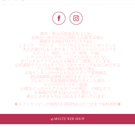
東京・青山の路面店をはじめ、
全国の一流ホテルに100以上の直営店舗を
展開するABISTE(アビステ)は、
イタリア、フランス、アメリカなどからインポートした
「大人の遊び心をくすぐる」コスチュームジュエリーを
メインに、時計、バッグ、財布、小物、
レディースウェアや、ここでしか手に入らない
オリジナルアイテムなどを幅広くご用意しています。
公式通販サイトではネックレスやイヤリングをはじめとする
アビステの幅広い商品を取り揃え、
人気ランキングやテレビなどメディア着用商品、
雑誌掲載商品情報を紹介するコンテンツ、
プレゼント包装無料や独自のポイント還元
などのサービスをご提供。
心躍るインポートアクセサリーや時計、小物などで、
お客様の日常をほんの少し豊かにし、
夢やときめきを与えられるよう願っています。
◆ギフトラッピング無料/11,000円以上のご注文で送料無料◆
©ABISTE WEB SHOP