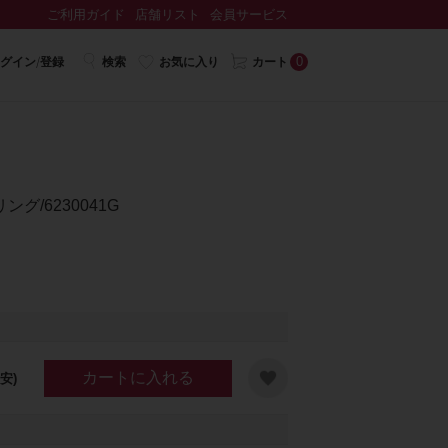
ご利用ガイド
店舗リスト
会員サービス
0
グイン/登録
検索
お気に入り
カート
/6230041G
カートに入れる
安)