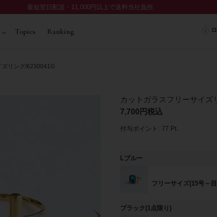
最短翌日配送・11,000円以上で送料当社負担
ロ
Topics
Ranking
リング/6230041G
カットガラスフリーサイズリング
7,700
税込
付与ポイント:
77
Pt.
Lブルー
フリーサイズ(15号～目
ブラック(1点限り)