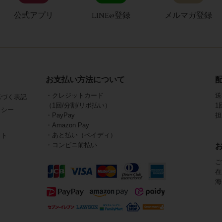
公式アプリ
LINE@登録
メルマガ登録
お支払い方法について
・クレジットカード
送
基づく表記
（1回/分割/リボ払い）
1
リシー
・PayPay
担
・Amazon Pay
・あと払い（ペイディ）
イト
・コンビニ前払い
ご
在
海