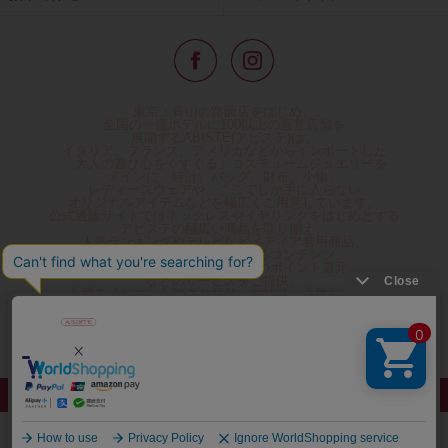
東京・青山の路面店をはじめ、
全国の一流ホテルに100以上の直営店舗を
展開するABISTE(アビステ)は、
イタリア、フランス、アメリカなどからインポートした
「大人の遊び心をくすぐる」コスチュームジュエリーを
メインに、時計、バッグ、財布、小物、
レディースウェアや、ここでしか手に入らない
オリジナルアイテムなどを幅広くご用意しています。
公式通販サイトではネックレスやイヤリングをはじめとする
アビステの幅広い商品を取り揃え、
人気ランキングやテレビなどメディア着用商品、
雑誌掲載商品情報を紹介するコンテンツ、
プレゼント包装無料や独自のポイント還元
などのサービスをご提供。
心躍るインポートアクセサリーや時計、小物などで、
お客様の日常をほんの少し豊かにし、
夢やときめきを与えられるよう願っています。
◆ギフトラッピング無料/11,000円以上のご注文で送料無料◆
©ABISTE WEB SHOP