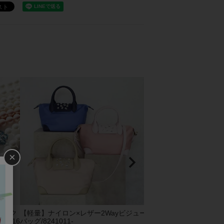
×
ビック
【軽量】ナイロン×レザー2Wayビジュー
2Wayエコファーバッグ/82
1016
バッグ/8241011-