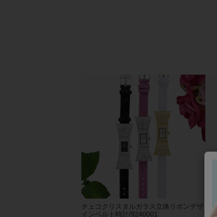
チェコクリスタルガラス立体リボンデザ
【
インベルト時計/9240001
りイ