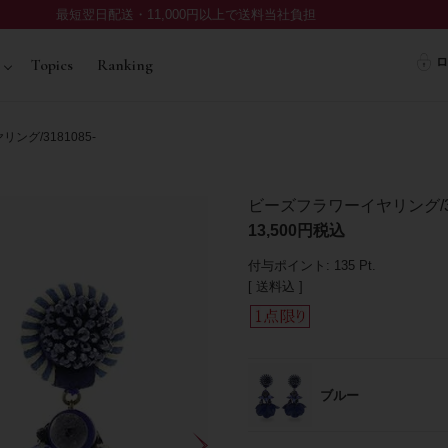
最短翌日配送・11,000円以上で送料当社負担
ロ
Topics
Ranking
グ/3181085-
ビーズフラワーイヤリング/31
13,500
税込
付与ポイント:
135
Pt.
送料込
ブルー