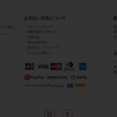
お支払い方法について
・クレジットカード
送
基づく表記
（1回/分割/リボ払い）
1
リシー
・PayPay
担
・Amazon Pay
・あと払い（ペイディ）
イト
・コンビニ前払い
ご
在
海