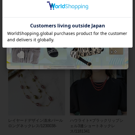
ハートシェイプジェムストーン
天然石ショートネックレ
レザーライクコードネックレ
ス/1240028-
ス/1240083-
¥
22,000
税込
¥
13,200
税込
レイヤードデザイン淡水パール
ハウライト×ブラックリップシ
ロングネックレス/1230038-
ェル3連ショートネックレ
ス/1181341