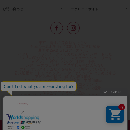
お問い合わせ
コーポレートサイト
東京・青山の路面店をはじめ、
全国の一流ホテルに100以上の直営店舗を
展開するABISTE(アビステ)は、
イタリア、フランス、アメリカなどからインポートした
「大人の遊び心をくすぐる」コスチュームジュエリーを
メインに、時計、バッグ、財布、小物、
レディースウェアや、ここでしか手に入らない
オリジナルアイテムなどを幅広くご用意しています。
公式通販サイトではネックレスやイヤリングをはじめとする
アビステの幅広い商品を取り揃え、
人気ランキングやテレビなどメディア着用商品、
雑誌掲載商品情報を紹介するコンテンツ、
プレゼント包装無料や独自のポイント還元
などのサービスをご提供。
心躍るインポートアクセサリーや時計、小物などで、
お客様の日常をほんの少し豊かにし、
夢やときめきを与えられるよう願っています。
◆ギフトラッピング無料/11,000円以上のご注文で送料無料◆
©ABISTE WEB SHOP