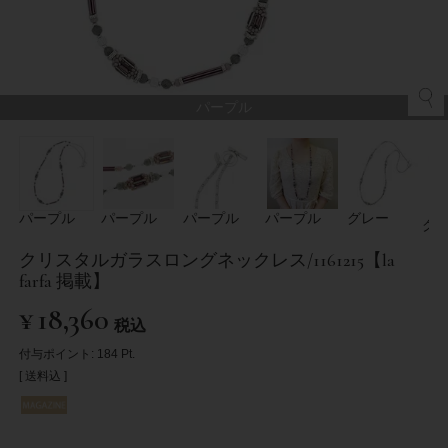
パープル
パープル
パープル
パープル
パープル
グレー
グ
クリスタルガラスロングネックレス/1161215【la
farfa 掲載】
¥
18,360
税込
付与ポイント:
184
Pt.
送料込