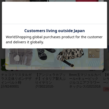
返品について
おすすめアイテム
チェコクリスタルガ
【アンジェラカプッ
8mm玉マジョルカパ
【
ラス立体リボンデザ
チ】イタリア製大ぶ
ール×キュービック
レザ
インベルト時
りイヤリン
ジルコニアフラワー
ーバ
計/9240001
グ/3021010-
ネックレス/1021016
2B