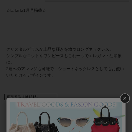
☆la farfa1月号掲載☆
クリスタルガラスが上品な輝きを放つロングネックレス。
シンプルなニットやワンピースもこれ一つでエレガントな印象
に。
2連へのアレンジも可能で、ショートネックレスとしてもお使い
いただけるデザインです。
×
商品番号
1161215-