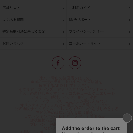
店舗リスト
ご利用ガイド
よくある質問
修理/サポート
特定商取引法に基づく表記
プライバシーポリシー
お問い合わせ
コーポレートサイト
東京・青山の路面店をはじめ、
全国の一流ホテルに100以上の直営店舗を
展開するABISTE(アビステ)は、
イタリア、フランス、アメリカなどからインポートした
「大人の遊び心をくすぐる」コスチュームジュエリーを
メインに、時計、バッグ、財布、小物、
レディースウェアや、ここでしか手に入らない
オリジナルアイテムなどを幅広くご用意しています。
公式通販サイトではネックレスやイヤリングをはじめとする
アビステの幅広い商品を取り揃え、
人気ランキングやテレビなどメディア着用商品、
雑誌掲載商品情報を紹介するコンテンツ、
プレゼント包装無料や独自のポイント還元
などのサービスをご提供。
心躍るインポートアクセサリーや時計、小物などで、