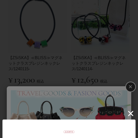
【ZSiSKA】≪BLISS≫マグネ
【ZSiSKA】≪BLISS≫マグネ
ットクラスプレジンネックレ
ットクラスプレジンネックレ
ス/1240115-
ス/1240114-
¥
13,200
¥
12,650
税込
税込
×