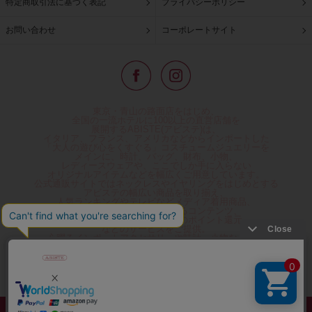
特定商取引法に基づく表記
プライバシーポリシー
お問い合わせ
コーポレートサイト
東京・青山の路面店をはじめ、
全国の一流ホテルに100以上の直営店舗を
展開するABISTE(アビステ)は、
イタリア、フランス、アメリカなどからインポートした
「大人の遊び心をくすぐる」コスチュームジュエリーを
メインに、時計、バッグ、財布、小物、
レディースウェアや、ここでしか手に入らない
オリジナルアイテムなどを幅広くご用意しています。
公式通販サイトではネックレスやイヤリングをはじめとする
アビステの幅広い商品を取り揃え、
人気ランキングやテレビなどメディア着用商品、
雑誌掲載商品情報を紹介するコンテンツ、
プレゼント包装無料や独自のポイント還元
などのサービスをご提供。
心躍るインポートアクセサリーや時計、小物などで、
お客様の日常をほんの少し豊かにし、
夢やときめきを与えられるよう願っています。
◆ギフトラッピング無料/11,000円以上のご注文で送料無料◆
©ABISTE WEB SHOP