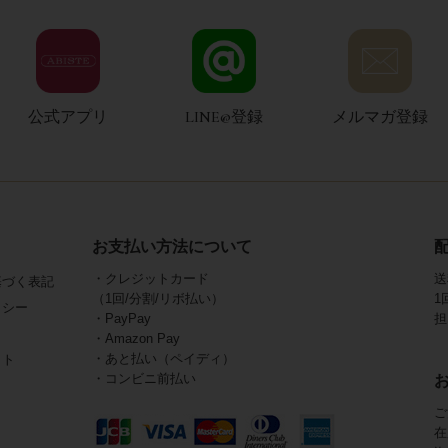
公式アプリ
LINE@登録
メルマガ登録
お支払い方法について
・クレジットカード
送
基づく表記
（1回/分割/リボ払い）
1
リシー
・PayPay
担
・Amazon Pay
・あと払い（ペイディ）
イト
・コンビニ前払い
ご
在