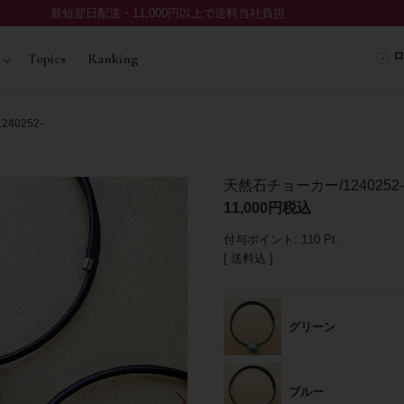
最短翌日配送・11,000円以上で送料当社負担
ロ
Topics
Ranking
40252-
天然石チョーカー/1240252-
11,000
税込
付与ポイント:
110
Pt.
送料込
グリーン
ブルー