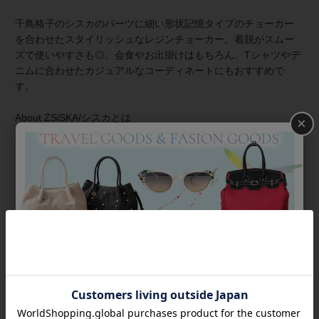
千鳥格子のシスカのパーツに細い形状記憶タイプのチョーカー
を合わせたスタイリッシュなレジンチョーカー。着脱がスムー
ズで使いやすさも◎。会食やお出掛けはもちろん、Tシャツやデ
ニムに合わせたカジュアルなコーディネートにもおすすめで
す。
About ZSiSKA/シスカとは
×
上質な樹脂、ポリエステルレジンの特性を活かし、ガラスのよ
うな質感を再現しつつも、軽くてつけやすいことで人気を博し
ています。肌に触れる部分に金属を使用していないため、アレ
ルギーの方でも安心してお使いいただけます。
◆シスカについて・コレクション一覧は
＞こちら
商品番号
1240254