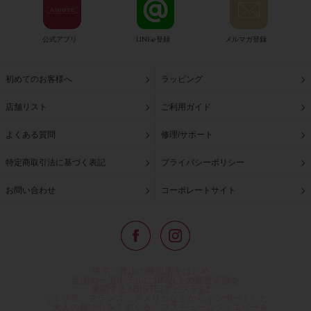
公式アプリ
LINE@登録
メルマガ登録
初めてのお客様へ
ラッピング
店舗リスト
ご利用ガイド
よくある質問
修理/サポート
特定商取引法に基づく表記
プライバシーポリシー
お問い合わせ
コーポレートサイト
東京・青山の路面店をはじめ、
全国の一流ホテルに100以上の直営店舗を
展開するABISTE(アビステ)は、
イタリア、フランス、アメリカなどからインポートした
「大人の遊び心をくすぐる」コスチュームジュエリーを