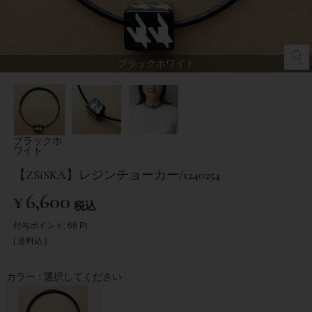
ブラックホワイト
ブラックホ
ワイト
【ZSiSKA】レジンチョーカー/1240254
¥
6,600
税込
付与ポイント:
66
Pt.
送料込
カラー
選択してください