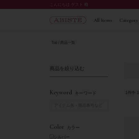
こんにちは ゲスト 様
All Items
Category
Top
商品一覧
商品を絞り込む
Keyword
1
件中
1
キーワード
Color
カラー
シルバー