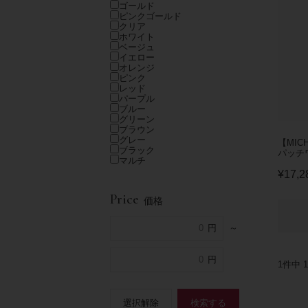
ゴールド
ピンクゴールド
クリア
ホワイト
ベージュ
イエロー
オレンジ
ピンク
レッド
パープル
ブルー
グリーン
ブラウン
グレー
【MIC
ブラック
パッチワ
マルチ
¥
17,2
Price
価格
～
1
件中
1