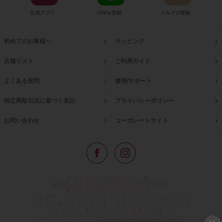
公式アプリ
LINE@登録
メルマガ登録
初めてのお客様へ
ラッピング
店舗リスト
ご利用ガイド
よくある質問
修理/サポート
特定商取引法に基づく表記
プライバシーポリシー
お問い合わせ
コーポレートサイト
東京・青山の路面店をはじめ、
全国の一流ホテルに100以上の直営店舗を
展開するABISTE(アビステ)は、
イタリア、フランス、アメリカなどからインポートした
「大人の遊び心をくすぐる」コスチュームジュエリーを
メインに、時計、バッグ、財布、小物、
レディースウェアや、ここでしか手に入らない