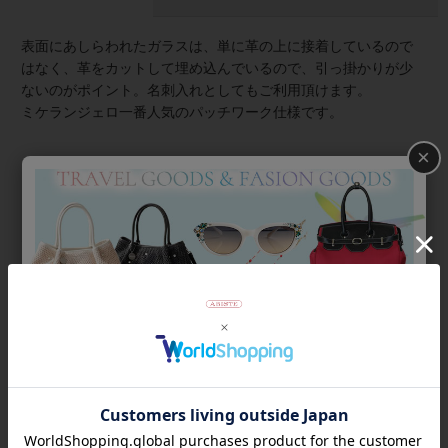
表面にあしらわれたガラスは、単に革の上に接着しているので
はなく、革をカットして埋め込んでいるので、引っ掛かりが少
ないのがポイント。名刺入れとしてもご利用頂けます。
ミケランジェロ一番人気のパッチワーク仕様です。
×
ミケランジェロは、こだわりのイタリアンレザーをデコラティ
ブに一点一点ハンドメイドで作り上げたタイ人デザイナーによ
るバッグや財布などの革小物ブランドです。日本ではアビステ
でしか手に入らない特別なアイテムで、ギフトにも人気の商品
です。
商品番号
2320001-