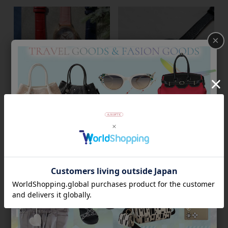
×
ラウンドフェイスクリスタル革
ベルト腕時計/9220068S
【WEB限定】スノーフレークラ
¥
13,200
ウンドフェイスベルト腕時
税込
計/9220073
¥
14,300
税込