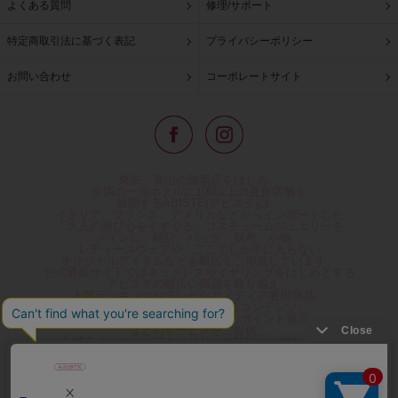
よくある質問
修理/サポート
特定商取引法に基づく表記
プライバシーポリシー
お問い合わせ
コーポレートサイト
東京・青山の路面店をはじめ、
全国の一流ホテルに100以上の直営店舗を
展開するABISTE(アビステ)は、
イタリア、フランス、アメリカなどからインポートした
「大人の遊び心をくすぐる」コスチュームジュエリーを
メインに、時計、バッグ、財布、小物、
レディースウェアや、ここでしか手に入らない
オリジナルアイテムなどを幅広くご用意しています。
公式通販サイトではネックレスやイヤリングをはじめとする
アビステの幅広い商品を取り揃え、
人気ランキングやテレビなどメディア着用商品、
雑誌掲載商品情報を紹介するコンテンツ、
プレゼント包装無料や独自のポイント還元
などのサービスをご提供。
心躍るインポートアクセサリーや時計、小物などで、
お客様の日常をほんの少し豊かにし、
夢やときめきを与えられるよう願っています。
◆ギフトラッピング無料/11,000円以上のご注文で送料無料◆