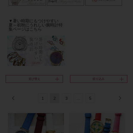
▼暑い時期にもつけやすい
夏～初秋にうれしい腕時計特
集ページはこちら
並び替え
絞り込み
1
2
3
…
5