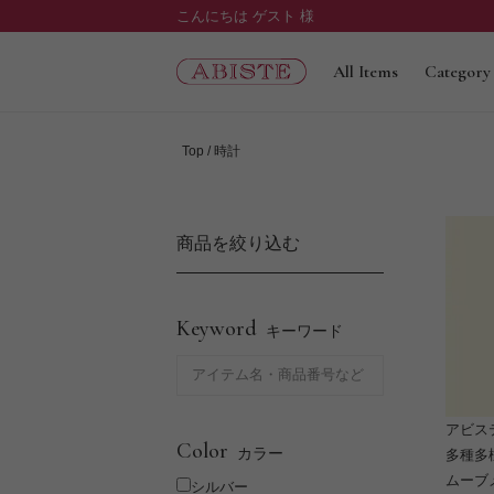
こんにちは ゲスト 様
All Items
Category
Top
時計
商品を絞り込む
Keyword
キーワード
アビス
Color
カラー
多種多
ムーブ
シルバー