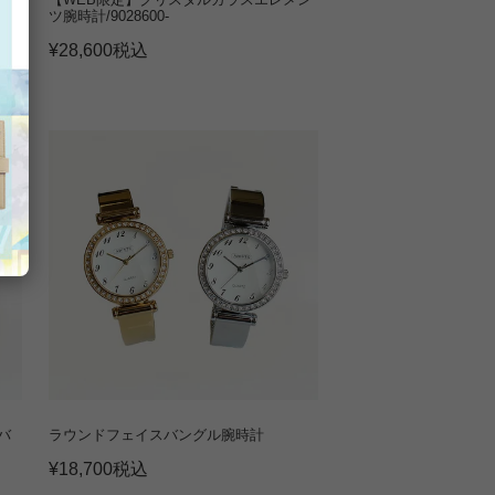
ツ腕時計/9028600-
¥
28,600
税込
バ
ラウンドフェイスバングル腕時計
¥
18,700
税込