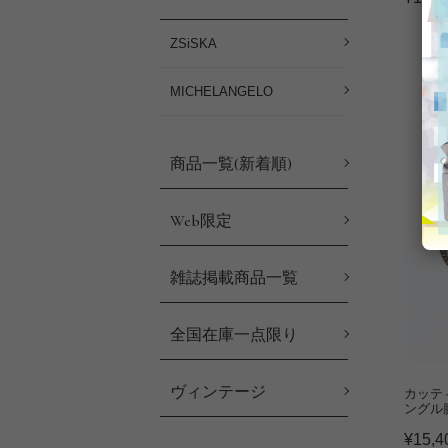
ZSiSKA
MICHELANGELO
商品一覧(新着順)
Web限定
雑誌掲載商品一覧
全国在庫一点限り
ヴィンテージ
カッテ
ングル
¥
15,4