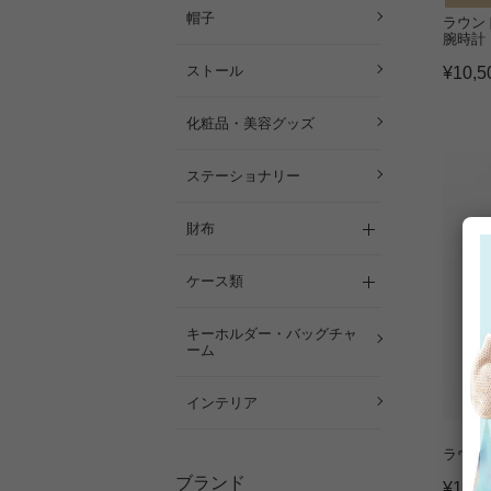
帽子
ラウン
腕時計
ストール
¥
10,5
化粧品・美容グッズ
ステーショナリー
財布
ケース類
キーホルダー・バッグチャ
ーム
インテリア
ラウンド
ブランド
¥
18,6