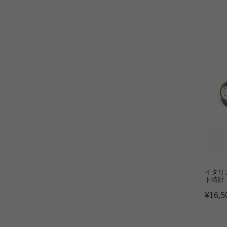
イタリ
ト時計
¥
16,5