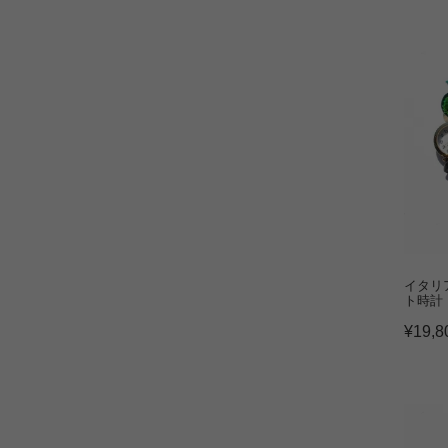
イタリ
ト時計
¥
19,8