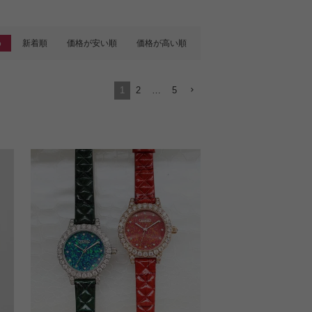
め
新着順
価格が安い順
価格が高い順
1
2
…
5