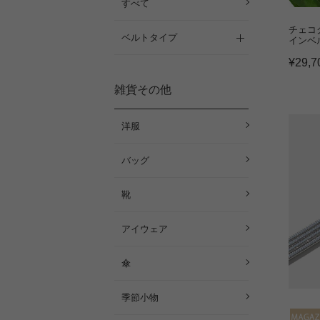
すべて
チェコ
ベルトタイプ
インベル
¥
29,7
雑貨その他
洋服
バッグ
靴
アイウェア
傘
季節小物