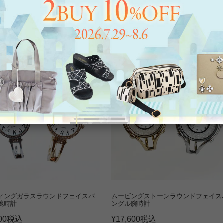
メルベルト腕時計【and GIRL 掲載】
¥
22,000
税込
ィングガラスラウンドフェイスバ
ムービングストーンラウンドフェイス
腕時計
ングル腕時計
00
税込
¥
17,600
税込