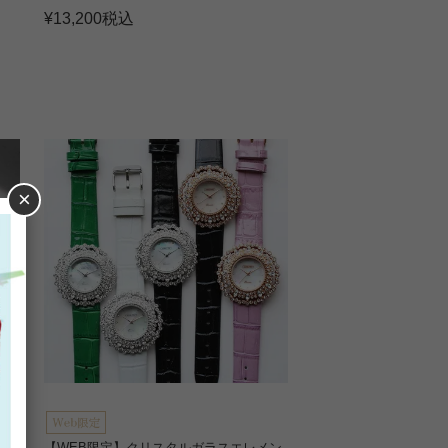
¥
13,200
税込
×
ナ
【WEB限定】クリスタルガラスエレメン