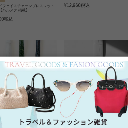
¥
12,960
税込
ドフェイスチェーンブレスレット
【ハルメク 掲載】
00
税込
フェイスベルト時計/9180024G
30
税込
クリスタルガラススクエアフェイスエ