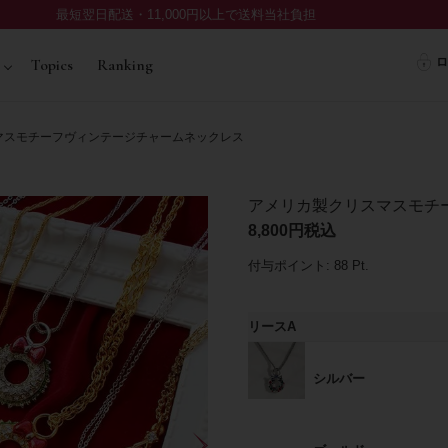
最短翌日配送・11,000円以上で送料当社負担
ロ
Topics
Ranking
マスモチーフヴィンテージチャームネックレス
アメリカ製クリスマスモチ
8,800
税込
付与ポイント:
88
Pt.
リースA
シルバー