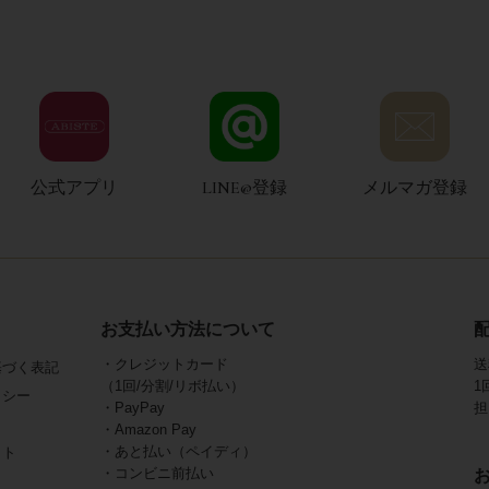
公式アプリ
LINE@登録
メルマガ登録
お支払い方法について
・クレジットカード
送
基づく表記
（1回/分割/リボ払い）
1
リシー
・PayPay
担
・Amazon Pay
・あと払い（ペイディ）
イト
・コンビニ前払い