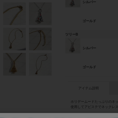
シルバー
ゴールド
ツリーB
シルバー
ゴールド
アイテム説明
ホリデームードたっぷりのネ
使用してアビステでネックレ
商品番号
10210