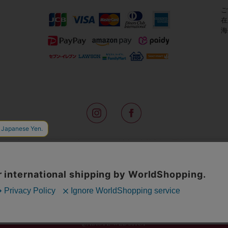
ご
在
海
路面店をはじめ全国の一流ホテルに100以上の直営店舗を展開するABISTE(
アメリカなどからインポートした「大人の遊び心をくすぐる」コスチューム
物、レディースウェアや、ここでしか手に入らないオリジナルアイテムなどを
イトでは、ネックレスやイヤリングをはじめとするアビステの幅広いアイテム
ランキングやテレビなどのメディア着用商品、雑誌掲載商品を紹介するコンテ
無料のギフトラッピングや独自のポイントなどのサービスをご提供。
インポートアクセサリーや時計、小物などで、お客様の日常をほんの少し豊
夢やときめきを与えられるよう願っています。
◆ギフトラッピング無料/11,000円以上のご注文で送料無料◆
©ABISTE WEB SHOP