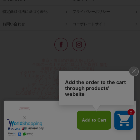
特定商取引法に基づく表記
プライバシーポリシー
お問い合わせ
コーポレートサイト
東京・青山の路面店をはじめ、
全国の一流ホテルに100以上の直営店舗を
展開するABISTE(アビステ)は、
イタリア、フランス、アメリカなどからインポートした
「大人の遊び心をくすぐる」コスチュームジュエリーを
メインに、時計、バッグ、財布、小物、
レディースウェアや、ここでしか手に入らない
オリジナルアイテムなどを幅広くご用意しています。
公式通販サイトではネックレスやイヤリングをはじめとする
アビステの幅広い商品を取り揃え、
人気ランキングやテレビなどメディア着用商品、
雑誌掲載商品情報を紹介するコンテンツ、
プレゼント包装無料や独自のポイント還元
などのサービスをご提供。
心躍るインポートアクセサリーや時計、小物などで、
お客様の日常をほんの少し豊かにし、
夢やときめきを与えられるよう願っています。
◆ギフトラッピング無料/11,000円以上のご注文で送料無料◆