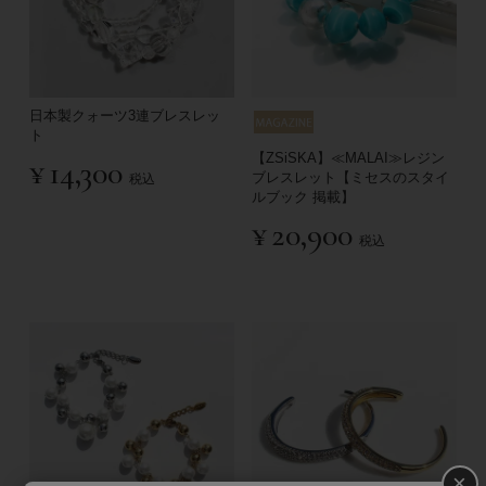
日本製クォーツ3連ブレスレッ
ト
【ZSiSKA】≪MALAI≫レジン
¥
14,300
ブレスレット【ミセスのスタイ
税込
ルブック 掲載】
¥
20,900
税込
×