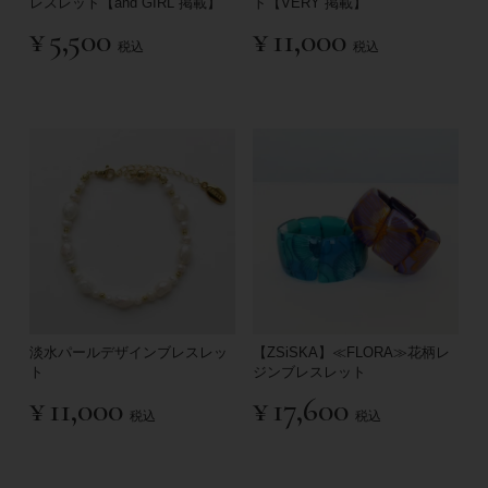
レスレット【and GIRL 掲載】
ト【VERY 掲載】
¥
5,500
¥
11,000
税込
税込
淡水パールデザインブレスレッ
【ZSiSKA】≪FLORA≫花柄レ
ト
ジンブレスレット
¥
11,000
¥
17,600
税込
税込