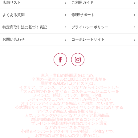
店舗リスト
ご利用ガイド
よくある質問
修理/サポート
特定商取引法に基づく表記
プライバシーポリシー
お問い合わせ
コーポレートサイト
東京・青山の路面店をはじめ、
全国の一流ホテルに100以上の直営店舗を
展開するABISTE(アビステ)は、
イタリア、フランス、アメリカなどからインポートした
「大人の遊び心をくすぐる」コスチュームジュエリーを
メインに、時計、バッグ、財布、小物、
レディースウェアや、ここでしか手に入らない
オリジナルアイテムなどを幅広くご用意しています。
公式通販サイトではネックレスやイヤリングをはじめとする
アビステの幅広い商品を取り揃え、
人気ランキングやテレビなどメディア着用商品、
雑誌掲載商品情報を紹介するコンテンツ、
プレゼント包装無料や独自のポイント還元
などのサービスをご提供。
心躍るインポートアクセサリーや時計、小物などで、
お客様の日常をほんの少し豊かにし、