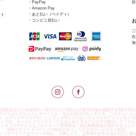
・PayPay
担
・Amazon Pay
・あと払い（ペイディ）
イト
・コンビニ前払い
ご
在
海
路面店をはじめ全国の一流ホテルに100以上の直営店舗を展開するABISTE(
アメリカなどからインポートした「大人の遊び心をくすぐる」コスチューム
物、レディースウェアや、ここでしか手に入らないオリジナルアイテムなどを
イトでは、ネックレスやイヤリングをはじめとするアビステの幅広いアイテム
ランキングやテレビなどのメディア着用商品、雑誌掲載商品を紹介するコンテ
無料のギフトラッピングや独自のポイントなどのサービスをご提供。
インポートアクセサリーや時計、小物などで、お客様の日常をほんの少し豊