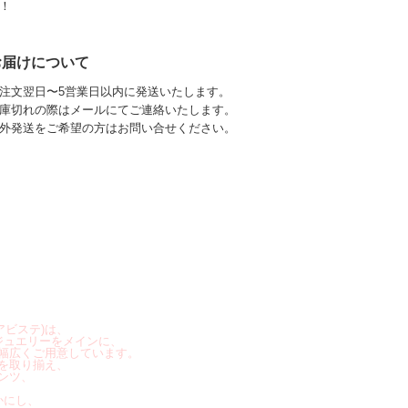
！
お届けについて
注文翌日〜5営業日以内に発送いたします。
庫切れの際はメールにてご連絡いたします。
外発送をご希望の方はお問い合せください。
アビステ)は、
ジュエリーをメインに、
幅広くご用意しています。
を取り揃え、
ンツ、
かにし、