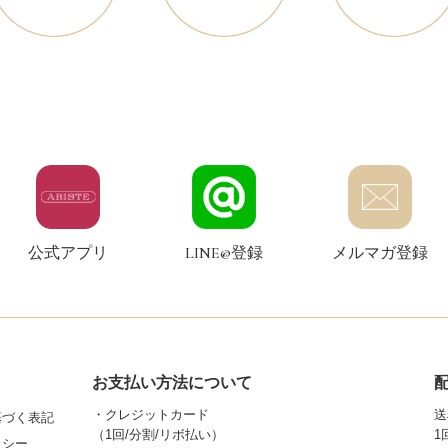
公式アプリ
LINE@登録
メルマガ登録
お支払い方法について
・クレジットカード
送
基づく表記
（1回/分割/リボ払い）
1
リシー